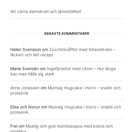
Att värna demokrati och jämnställhet
SENASTE KOMMENTARER
Helen Svensson
om
Zucchinivåfflor med fetaostkräm –
läckert och lätt recept
Marie Svensén
om
Ingefärsshot med citron – Hur länge
kan man hålla sig stark
Anna Jonasson
om
Mumsig mugcake i micro – snabb och
proteinrik
Elise och Norun
om
Mumsig mugcake i micro – snabb och
proteinrik
Frei
om
Mustig och god morotssoppa med kokos och
ingefära