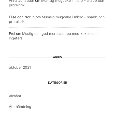
Anna Jonasson
om
Mumsig mugcake i micro – snabb och
proteinrik
Elise och Norun
om
Mumsig mugcake i micro – snabb och
proteinrik
Frei
om
Mustig och god morotssoppa med kokos och
ingefära
ARKIV
oktober 2021
KATEGORIER
Allmänt
Återhämtning