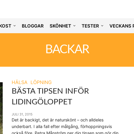
KOST
BLOGGAR
SKÖNHET
TESTER
VECKANS 
BACKAR
HÄLSA
LÖPNING
BÄSTA TIPSEN INFÖR
LIDINGÖLOPPET
JULI 31, 2015
Det är backigt, det är naturskönt – och alldeles
underbart. I alla fall efter målgång, förhoppningsvis
också före. Petra Månström ger dig tipsen som gör din