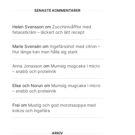
SENASTE KOMMENTARER
Helen Svensson
om
Zucchinivåfflor med
fetaostkräm – läckert och lätt recept
Marie Svensén
om
Ingefärsshot med citron –
Hur länge kan man hålla sig stark
Anna Jonasson
om
Mumsig mugcake i micro
– snabb och proteinrik
Elise och Norun
om
Mumsig mugcake i micro
– snabb och proteinrik
Frei
om
Mustig och god morotssoppa med
kokos och ingefära
ARKIV