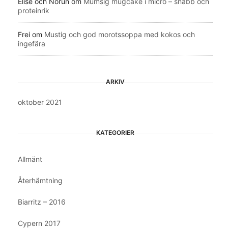
Elise och Norun
om
Mumsig mugcake i micro – snabb och
proteinrik
Frei
om
Mustig och god morotssoppa med kokos och
ingefära
ARKIV
oktober 2021
KATEGORIER
Allmänt
Återhämtning
Biarritz – 2016
Cypern 2017