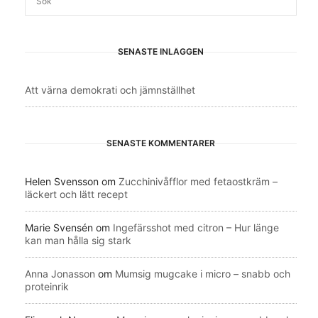
SENASTE INLÄGGEN
Att värna demokrati och jämnställhet
SENASTE KOMMENTARER
Helen Svensson
om
Zucchinivåfflor med fetaostkräm –
läckert och lätt recept
Marie Svensén
om
Ingefärsshot med citron – Hur länge
kan man hålla sig stark
Anna Jonasson
om
Mumsig mugcake i micro – snabb och
proteinrik