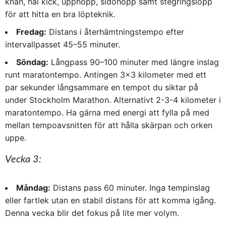
knän, häl kick, upphopp, sidohopp samt stegringslopp
för att hitta en bra löpteknik.
Fredag:
Distans i återhämtningstempo efter
intervallpasset 45–55 minuter.
Söndag:
Långpass 90–100 minuter med längre inslag
runt maratontempo. Antingen 3×3 kilometer med ett
par sekunder långsammare en tempot du siktar på
under Stockholm Marathon. Alternativt 2-3-4 kilometer i
maratontempo. Ha gärna med energi att fylla på med
mellan tempoavsnitten för att hålla skärpan och orken
uppe.
Vecka 3:
Måndag:
Distans pass 60 minuter. Inga tempinslag
eller fartlek utan en stabil distans för att komma igång.
Denna vecka blir det fokus på lite mer volym.