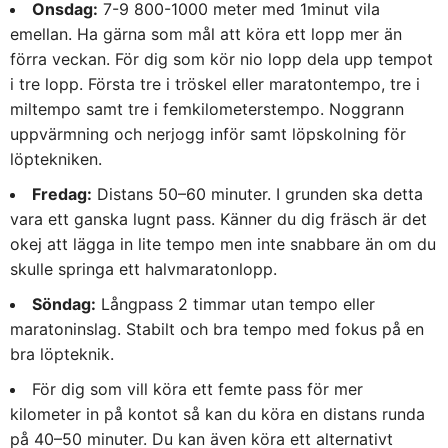
Onsdag:
7-9 800-1000 meter med 1minut vila
emellan. Ha gärna som mål att köra ett lopp mer än
förra veckan. För dig som kör nio lopp dela upp tempot
i tre lopp. Första tre i tröskel eller maratontempo, tre i
miltempo samt tre i femkilometerstempo. Noggrann
uppvärmning och nerjogg inför samt löpskolning för
löptekniken.
Fredag:
Distans 50–60 minuter. I grunden ska detta
vara ett ganska lugnt pass. Känner du dig fräsch är det
okej att lägga in lite tempo men inte snabbare än om du
skulle springa ett halvmaratonlopp.
Söndag:
Långpass 2 timmar utan tempo eller
maratoninslag. Stabilt och bra tempo med fokus på en
bra löpteknik.
För dig som vill köra ett femte pass för mer
kilometer in på kontot så kan du köra en distans runda
på 40–50 minuter. Du kan även köra ett alternativt