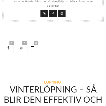
katter inräknade. Alltid med rörelseglädje och hälsa i fokus, utan
pekpinnar.
0
0
0
LÖPNING
VINTERLÖPNING – SÅ
BLIR DEN EFFEKTIV OCH