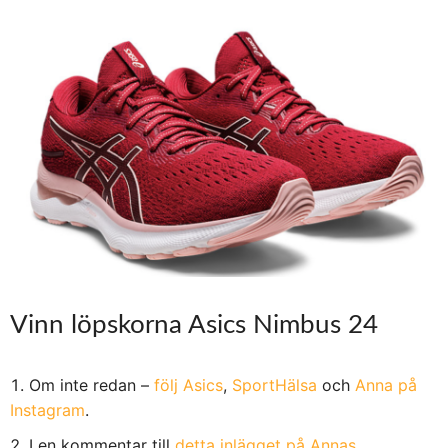
Vinn löpskorna Asics Nimbus 24
Om inte redan –
följ Asics
,
SportHälsa
och
Anna på
Instagram
.
I en kommentar till
detta inlägget på Annas