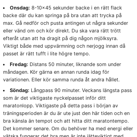
Onsdag:
8-10×45 sekunder backe i en rätt flack
backe där du kan springa på bra utan att trycka på
max. Gå nedför och pusta antingen ut några sekunder
eller vänd om och kör direkt. Du ska vara rätt trött
efteråt utan att ha dragit på dig någon mjölksyra.
Viktigt både med uppvärmning och nerjogg innan då
passet är rätt tufft i lite högre tempo.
Fredag:
Distans 50 minuter, liknande som under
måndagen. Kör gärna en annan runda idag för
variationen. Eller kör samma runda åt andra hållet.
Söndag:
Långpass 90 minuter. Veckans längsta pass
som är det viktigaste nyckelpasset inför ditt
maratonlopp. Viktigaste på detta pass i början av
träningsperioden är du är ute just den här tiden och en
bra känsla än tempot och att hitta ditt maratontempo.
Det kommer senare. Om du behöver ha med energi eller
vätska fungerar det bra men är inte jätteviktigt med