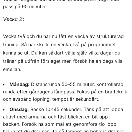
pass på 90 minuter.
Vecka 2:
Vecka två och du har nu fått en vecka av strukturerad
träning. Så här skulle en vecka två på programmet
kunna se ut. Du kan såklart välja själv vilka dagar du
tränar på utifrån förslaget men försök ha en dags vila
emellan.
Måndag:
Distansrunda 50–55 minuter. Kontrollerad
runda efter gårdagens långpass. Fokus på en bra teknik
och avspänd löpning, tempot är sekundärt.
Onsdag:
Backe 10×45 sekunder. Tänk på att jobba
aktivt med armarna och fäst blicken en bit upp i
backen. Försök ha som mål att genomföra tio lopp,
hellre att du drar ner lite på tempot än behöva dra ner