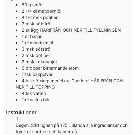
60
g
smör
2 1/4
dl
mandelmjöl
4 1/2
msk
pofiber
3
msk
sötströ
2
st
ägg
HÄRIFRÅN OCH NER TILL FYLLNINGEN
1
st
banan
1
dl
mandelmjöl
3
msk
sötströ
2
msk
pofiber
2
msk
kokosmjöl
6
droppar
bittermandelarom
1
tsk
bakpulver
4
tsk
sötningsmedel
ex. Canderel HÄRIFRÅN OCH
NER TILL TOPPING
4
tsk
vatten
1
dl
valfria bär
Instruktioner
Degen. Sätt ugnen på 175°. Blanda alla ingredienser och
tryck ut i botten och kanter på