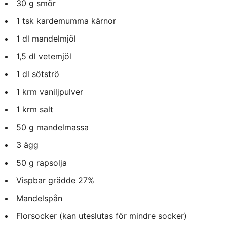
30 g smör
1 tsk kardemumma kärnor
1 dl mandelmjöl
1,5 dl vetemjöl
1 dl sötströ
1 krm vaniljpulver
1 krm salt
50 g mandelmassa
3 ägg
50 g rapsolja
Vispbar grädde 27%
Mandelspån
Florsocker (kan uteslutas för mindre socker)