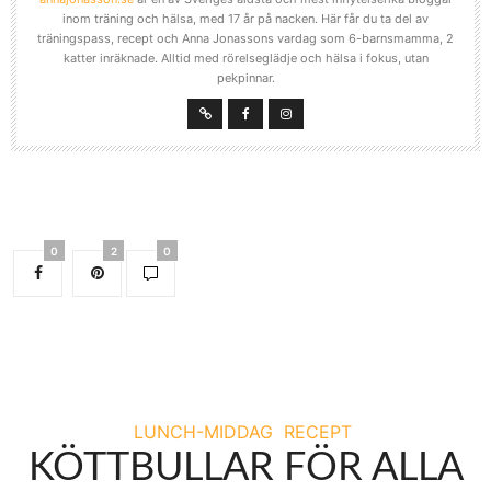
inom träning och hälsa, med 17 år på nacken. Här får du ta del av
träningspass, recept och Anna Jonassons vardag som 6-barnsmamma, 2
katter inräknade. Alltid med rörelseglädje och hälsa i fokus, utan
pekpinnar.
0
2
0
LUNCH-MIDDAG
RECEPT
KÖTTBULLAR FÖR ALLA