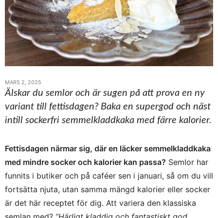
MARS 2, 2025
Älskar du semlor och är sugen på att prova en ny
variant till fettisdagen? Baka en supergod och näst
intill sockerfri semmelkladdkaka med färre kalorier.
Fettisdagen närmar sig, där en läcker semmelkladdkaka
med mindre socker och kalorier kan passa?
Semlor har
funnits i butiker och på caféer sen i januari, så om du vill
fortsätta njuta, utan samma mängd kalorier eller socker
är det här receptet för dig. Att variera den klassiska
semlan med?
”Härligt kladdig och fantastiskt god