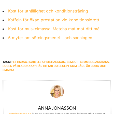
Kost för uthållighet och konditionsträning
Koffein för ökad prestation vid konditionsidrott
Kost för muskelmassa! Matcha mat mot ditt mål
5 myter om sötningsmedel – och sanningen
TAGS:
FETTISDAG
,
ISABELLE CHRISTIANSSON
,
SEMLOR
,
SEMMELKLADDKAKA
,
SUGEN PÅ KLADDKAKA? HÄR HITTAR DU RECEPT SOM BÅDE ÄR GODA OCH
SMARTA
ANNA JONASSON
annajonasson.se
är en av Sveriges äldsta och mest inflytelserika bloggar