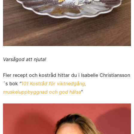
Varsågod att njuta!
Fler recept och kostråd hittar du i Isabelle Christiansson
´s bok
“
101 Kostråd för viktnedgång,
muskeluppbyggnad och god hälsa
“