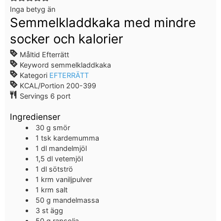
Inga betyg än
Semmelkladdkaka med mindre
socker och kalorier
Måltid
Efterrätt
Keyword
semmelkladdkaka
Kategori
EFTERRÄTT
KCAL/Portion
200-399
Servings
6
port
Ingredienser
30
g
smör
1
tsk
kardemumma
1
dl
mandelmjöl
1,5
dl
vetemjöl
1
dl
sötströ
1
krm
vaniljpulver
1
krm
salt
50
g
mandelmassa
3
st
ägg
50
g
rapsolja