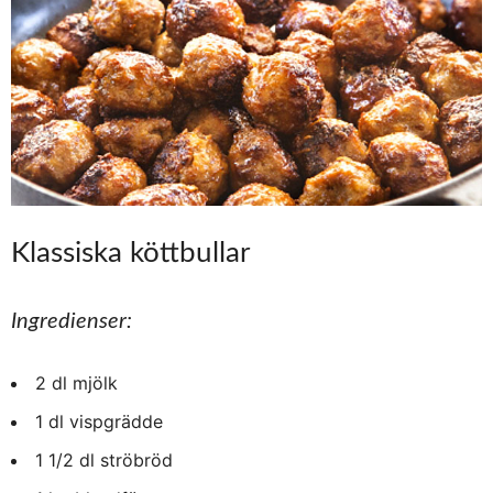
Klassiska köttbullar
Ingredienser:
2 dl mjölk
1 dl vispgrädde
1 1/2 dl ströbröd