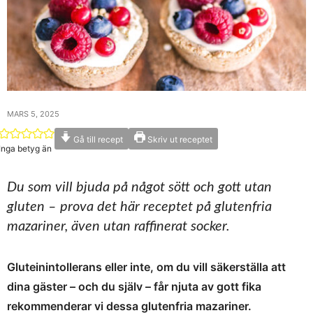
MARS 5, 2025
Gå till recept
Skriv ut receptet
Inga betyg än
Du som vill bjuda på något sött och gott utan
gluten – prova det här receptet på glutenfria
mazariner, även utan raffinerat socker.
Gluteinintollerans eller inte, om du vill säkerställa att
dina gäster – och du själv – får njuta av gott fika
rekommenderar vi dessa glutenfria mazariner.