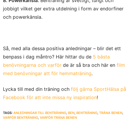
8. Powerkänsla.
Benträning är svettigt, tungt och
jobbigt vilket ger extra utdelning i form av endorfiner
och powerkänsla.
Så, med alla dessa positiva anledningar – blir det ett
benpass i dag måntro? Här hittar du de
5 bästa
benövningarna och varför
de är så bra och här en
film
med benövningar att för hemmaträning
.
Lycka till med din träning och
följ gärna SportHälsa på
Facebook för att inte missa ny inspiration
!
TAGS:
ANLEDNINGAR TILL BENTRÄNING
,
BEN
,
BENTRÄNING
,
TRÄNA BENEN
,
VARFÖR BENTRÄNING
,
VARFÖR TRÄNA BENEN