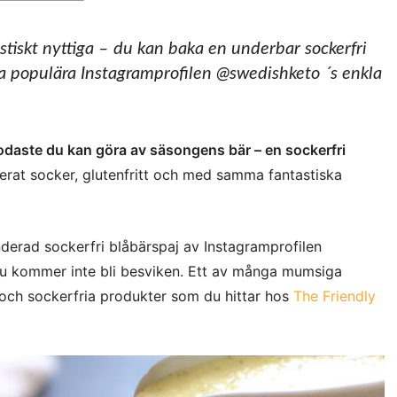
astiskt nyttiga – du kan baka en underbar sockerfri
a populära Instagramprofilen @swedishketo ´s enkla
odaste du kan göra av säsongens bär – en sockerfri
nerat socker, glutenfritt och med samma fantastiska
derad sockerfri blåbärspaj av Instagramprofilen
du kommer inte bli besviken. Ett av många mumsiga
och sockerfria produkter som du hittar hos
The Friendly