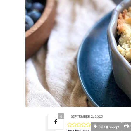
SEPTEMBER 2, 2025
0
Gå till recept
S
Inga betyg än