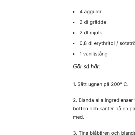
4 äggulor
2 dl grädde
2 dl mjölk
0,8 dl erythritol / sötstr
1 vaniljstång
Gör så här:
1. Sätt ugnen på 200° C.
2. Blanda alla ingredienser
botten och kanter på en paj
med.
3. Tina blåbären och bland