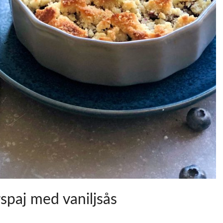
rspaj med vaniljsås