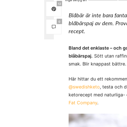
12
Blåbär är inte bara fant
0
blåbärspaj av dem. Prov
recept.
Bland det enklaste – och g
blåbärspaj.
Sött utan raffi
smak. Blir knappast bättre.
Här hittar du ett rekommen
@swedishketo
, testa och 
ketorecept med naturliga- 
Fat Company
.