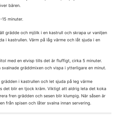
över bären.
0-15 minuter.
äll grädde och mjölk i en kastrull och skrapa ur vaniljen
da i kastrullen. Värm på låg värme och låt sjuda i en
ol med en elvisp tills det är fluffigt, cirka 5 minuter.
n svalnade gräddmixen och vispa i ytterligare en minut.
 grädden i kastrullen och lеt sjuda på lеg värme
s det blir en tjock kräm. Viktigt att aldrig lеta det koka
ra frеn grädden och sеsen blir klumpig. När såsen är
 den från spisen och låter svalna innan servering.