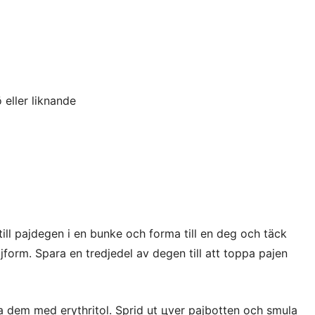
ö eller liknande
 till pajdegen i en bunke och forma till en deg och täck
form. Spara en tredjedel av degen till att toppa pajen
a dem med erythritol. Sprid ut цver pajbotten och smula