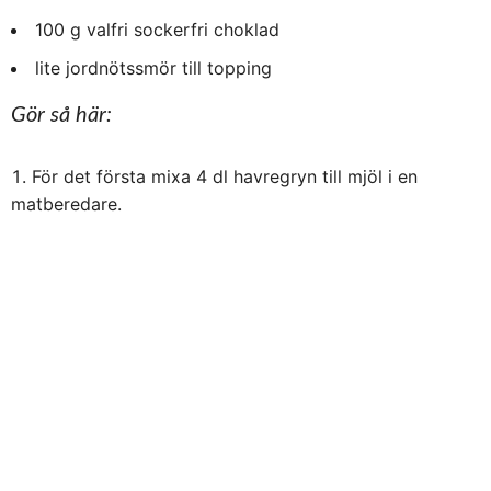
100 g valfri sockerfri choklad
lite jordnötssmör till topping
Gör så här:
För det första mixa 4 dl havregryn till mjöl i en
matberedare.
Tillsätt 1 dl jordnötssmör, 0.5 dl fiber syrup, 1 msk
kokosolja och kanel. Mixa till en kladdig deg.
Tryck ut degen i en form med bakplåtspapper.
Mixa 4 dl havregryn till mjöl i en matberedare.
Tillsätt 1 dl fiber syrup, 0.5 dl jordnötssmör, 1 msk
kokosolja och kakao. Därefter mixa till en kladdig deg,
Tryck ut choklad degen på jordnötssmörs degen.
Smält choklad och tillsätt 1 msk kokosolja.