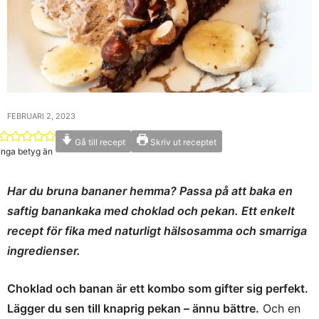
FEBRUARI 2, 2023
Gå till recept
Skriv ut receptet
Inga betyg än
Har du bruna bananer hemma? Passa på att baka en
saftig banankaka med choklad och pekan. Ett enkelt
recept för fika med naturligt hälsosamma och smarriga
ingredienser.
Choklad och banan är ett kombo som gifter sig perfekt.
Lägger du sen till knaprig pekan – ännu bättre.
Och en