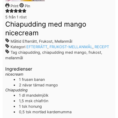
Print
Pin
5
från 1 röst
Chiapudding med mango
nicecream
Måltid
Efterrätt, Frukost, Mellanmål
Kategori
EFTERRÄTT
,
FRUKOST-MELLANMÅL
,
RECEPT
Tag
chiapudding, chiapudding med mango, frukost,
mellanmål
Ingredienser
nicecream
1
frusen banan
2
nävar tärnad mango
Chiapudding
1
dl
mandelmjölk
1,5
msk
chiafrön
1
tsk
honung
0,5
tsk
mortlad kardemumma