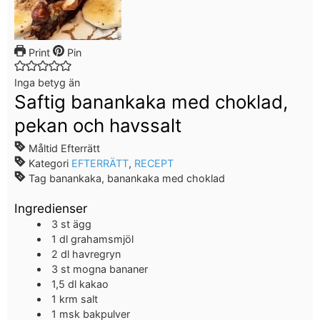
Print
Pin
Inga betyg än
Saftig banankaka med choklad,
pekan och havssalt
Måltid
Efterrätt
Kategori
EFTERRÄTT
,
RECEPT
Tag
banankaka, banankaka med choklad
Ingredienser
3
st
ägg
1
dl
grahamsmjöl
2
dl
havregryn
3
st
mogna bananer
1,5
dl
kakao
1
krm
salt
1
msk
bakpulver