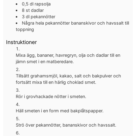
0,5
dl
rapsolja
8
st
dadlar
3
dl
pekannötter
Några hela pekannötter
bananskivor och havssalt till
toppning
Instruktioner
Mixa ägg, bananer, havregryn, olja och dadlar till en
jämn smet i en matberedare.
Tillsätt grahamsmjöl, kakao, salt och bakpulver och
fortsätt mixa till en härlig choklad smet.
Rör i grovhackade nötter i smeten.
Häll smeten i en form med bakplåtspapper.
Strö över pekannötter, bananskivor och havssalt.