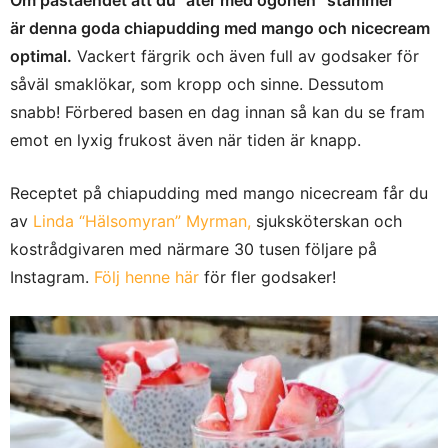
Om påståendet att du ”äter med ögonen” stämmer
är denna goda chiapudding med mango och nicecream
optimal.
Vackert färgrik och även full av godsaker för
såväl smaklökar, som kropp och sinne. Dessutom
snabb! Förbered basen en dag innan så kan du se fram
emot en lyxig frukost även när tiden är knapp.
Receptet på chiapudding med mango nicecream får du
av
Linda “Hälsomyran” Myrman,
sjuksköterskan och
kostrådgivaren med närmare 30 tusen följare på
Instagram.
Följ henne här
för fler godsaker!