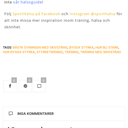
inte
vår hälsoguide
!
Följ
SportHälsa på Facebook
och
Instagram @sporthalsa
för
att inte missa mer inspiration inom träning, hälsa och
skönhet.
TAGS:
BÄSTA ÖVNINGEN MED SKIVSTÅNG
,
BYGGA STYRKA
,
HUR BLI STARK
,
HUR BYGGA STYRKA
,
STYRKETRÄNING
,
TRÄNING
,
TRÄNING MED SKIVSTÅNG
0
0
0
INGA KOMMENTARER