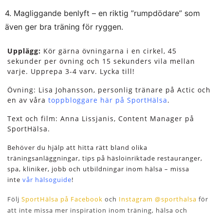
4. Magliggande benlyft – en riktig ”rumpdödare” som
även ger bra träning för ryggen.
Upplägg:
Kör gärna övningarna i en cirkel, 45
sekunder per övning och 15 sekunders vila mellan
varje. Upprepa 3-4 varv. Lycka till!
Övning: Lisa Johansson, personlig tränare på Actic och
en av våra
toppbloggare här på SportHälsa
.
Text och film: Anna Lissjanis, Content Manager på
SportHälsa.
Behöver du hjälp att hitta rätt bland olika
träningsanläggningar, tips på häsloinriktade restauranger,
spa, kliniker, jobb och utbildningar inom hälsa – missa
inte
vår hälsoguide
!
Följ
SportHälsa på Facebook
och
Instagram @sporthalsa
för
att inte missa mer inspiration inom träning, hälsa och