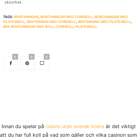
skönhet.
TAGS:
BENÖVNINGAR
,
BENÖVNINGAR MED COREBOLL
,
BENÖVNINGAR MED
PILATESBOLL
,
BENTRÄNING MED COREBOLL
,
BENTRÄNING MED PILATESBOLL
,
BRA BENÖVNINGAR MED BOLL
,
COREBOLL
,
PILATESBOLL
0
0
0
Innan du spelar på
casino utan svensk licens
är det viktigt
att du har full koll på vad som gäller och vilka casinon som