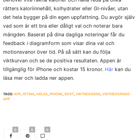
rätters kaloriinnehåll, kolhydrater eller GI-nivåer, utan
det hela bygger på din egen uppfattning. Du avgör själv
vad som är ett bra eller dåligt val och noterar bara
mängden. Baserat på dina dagliga noteringar får du
feedback i diagramform som visar dina val och
motionsvanor över tid. På så sätt kan du följa
viktkurvan och se de positiva resultaten. Appen är
tillgänglig för iPhone och kostar 15 kronor.
Här
kan du
läsa mer och ladda ner appen.
TAGS:
APP
,
FETMA
,
HÄLSA
,
IPHONE
,
KOST
,
VIKTNEDGÅNG
,
VIKTNEDGÅNGS-
APP
0
0
0