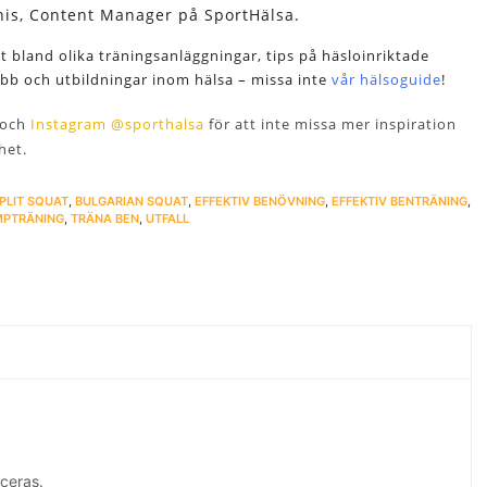
anis, Content Manager på SportHälsa.
tt bland olika träningsanläggningar, tips på häsloinriktade
jobb och utbildningar inom hälsa – missa inte
vår hälsoguide
!
och
Instagram @sporthalsa
för att inte missa mer inspiration
het.
PLIT SQUAT
,
BULGARIAN SQUAT
,
EFFEKTIV BENÖVNING
,
EFFEKTIV BENTRÄNING
,
MPTRÄNING
,
TRÄNA BEN
,
UTFALL
ceras.