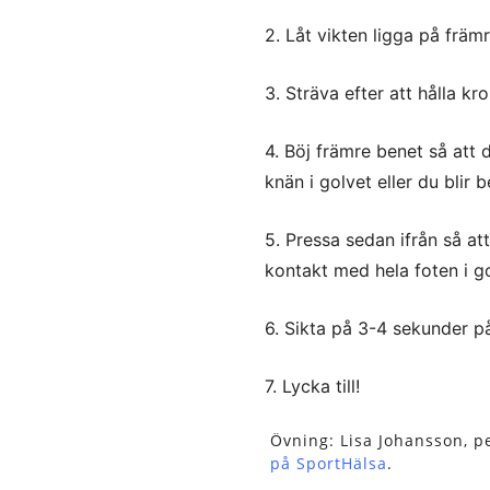
2. Låt vikten ligga på främ
3. Sträva efter att hålla kr
4. Böj främre benet så att 
knän i golvet eller du blir 
5. Pressa sedan ifrån så at
kontakt med hela foten i go
6. Sikta på 3-4 sekunder p
7. Lycka till!
Övning: Lisa Johansson, p
på SportHälsa
.