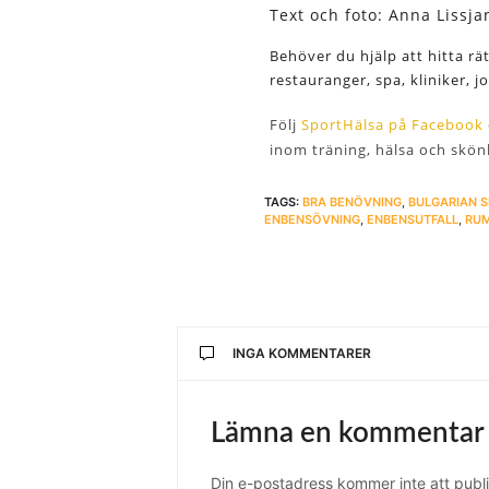
Text och foto: Anna Lissj
Behöver du hjälp att hitta rä
restauranger, spa, kliniker, 
Följ
SportHälsa på Facebook
inom träning, hälsa och skön
TAGS:
BRA BENÖVNING
,
BULGARIAN S
ENBENSÖVNING
,
ENBENSUTFALL
,
RU
INGA KOMMENTARER
Lämna en kommentar
Din e-postadress kommer inte att publi