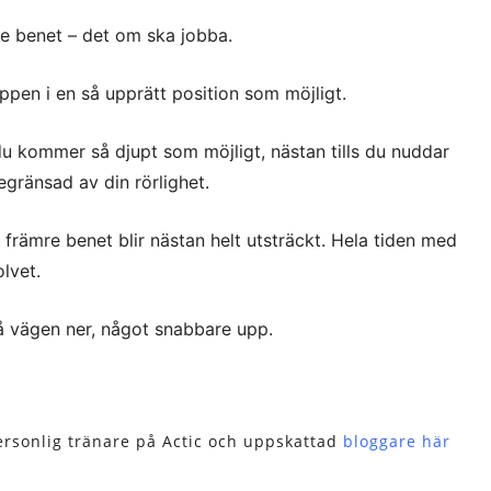
re benet – det om ska jobba.
oppen i en så upprätt position som möjligt.
du kommer så djupt som möjligt, nästan tills du nuddar
begränsad av din rörlighet.
t främre benet blir nästan helt utsträckt. Hela tiden med
lvet.
å vägen ner, något snabbare upp.
ersonlig tränare på Actic och uppskattad
bloggare här