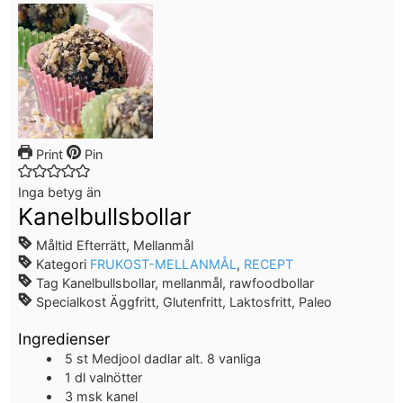
Print
Pin
Inga betyg än
Kanelbullsbollar
Måltid
Efterrätt, Mellanmål
Kategori
FRUKOST-MELLANMÅL
,
RECEPT
Tag
Kanelbullsbollar, mellanmål, rawfoodbollar
Specialkost
Äggfritt, Glutenfritt, Laktosfritt, Paleo
Ingredienser
5
st
Medjool dadlar
alt. 8 vanliga
1
dl
valnötter
3
msk
kanel