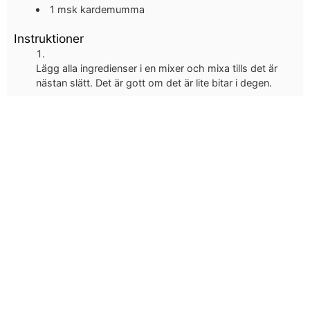
1
msk
kardemumma
Instruktioner
Lägg alla ingredienser i en mixer och mixa tills det är
nästan slätt. Det är gott om det är lite bitar i degen.
Spar gärna finhackade valnötter att rulla bollarna i.
Rulla bollar i önskad storlek, ställ i kylen tills du ska äta.
Går även fint att frysa in.