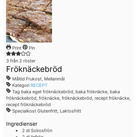
Print
Pin
3
från
2
röster
Fröknäckebröd
Måltid
Frukost, Mellanmål
Kategori
RECEPT
Tag
baka eget fröknäckebröd, baka fröknäcke, baka
fröknäckebröd, fröknäcke, fröknäckebröd, recept fröknäcke,
recept fröknäckebröd
Specialkost
Glutenfritt, Laktosfritt
Ingredienser
2
dl
Solrosfrön
2
dl
linfrön