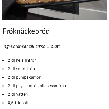
Fröknäckebröd
Ingredienser till cirka 1 plåt:
2 dl hela linfrön
2 dl solrosfrön
2 dl pumpakärnor
2 dl psylliumfrön alt. sesamfrön
2 dl vatten
0,5 tsk salt