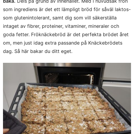
baka.
Dels på grund av innehållet. Med i huvudsak frön
som ingrediens är det ett lämpligt bröd för såväl laktos-
som glutenintolerant, samt dig som vill säkerställa
intaget av fibrer, proteiner, vitaminer, mineraler och
goda fetter. Fröknäckebröd är det perfekta brödet året
om, men just idag extra passande på Knäckebrödets
dag. Så här bakar du ditt eget.