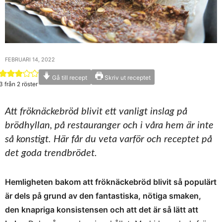
FEBRUARI 14, 2022
Gå till recept
Skriv ut receptet
3
från
2
röster
Att fröknäckebröd blivit ett vanligt inslag på
brödhyllan, på restauranger och i våra hem är inte
så konstigt. Här får du veta varför och receptet på
det goda trendbrödet.
Hemligheten bakom att fröknäckebröd blivit så populärt
är dels på grund av den fantastiska, nötiga smaken,
den knapriga konsistensen och att det är så lätt att