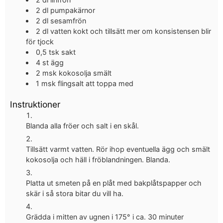
2
dl
pumpakärnor
2
dl
sesamfrön
2
dl
vatten
kokt och tillsätt mer om konsistensen blir
för tjock
0,5
tsk
sakt
4
st
ägg
2
msk
kokosolja
smält
1
msk
flingsalt
att toppa med
Instruktioner
Blanda alla fröer och salt i en skål.
Tillsätt varmt vatten. Rör ihop eventuella ägg och smält
kokosolja och häll i fröblandningen. Blanda.
Platta ut smeten på en plåt med bakplåtspapper och
skär i så stora bitar du vill ha.
Grädda i mitten av ugnen i 175° i ca. 30 minuter