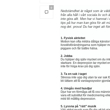
0
Nedstämdhet är något som är väldig
från alla håll i vårt sociala liv och
inte göra allt. Men har vi hamnat i
tips på hur man kan göra för att må 
nog det. prova! Du har inget att för
1. Fysisk aktivitet
Motion kan ofta mildra dåliga känslor o
livsstilsförändringarna som hjälper mo
piggare och får bättre hälsa.
2. Jobba
Du hjälper dig själv mycket om du inte
starkare. En depression tar mycket ene
inte för höga krav på dig själv.
3. Ta en sak i taget
Stressa inte upp dig utan ta var sak 
bli lättare att få vardagssysslor gjorda
4. Umgås med husdjur
Djur har en förmåga att få oss männi
vara ett substitut för medicinering 
mild till måttlig depression.
5. Lyssna på ”rätt” musik
Välj aktivt musik som får dig att bli g