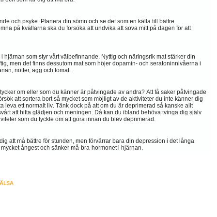
nde och psyke. Planera din sömn och se det som en källa till bättre
omna på kvällarna ska du försöka att undvika att sova mitt på dagen för att
i hjärnan som styr vårt välbefinnande.
Nyttig och näringsrik mat stärker din
tig, men det finns dessutom mat som höjer dopamin- och seratoninnivåerna i
nan, nötter, ägg och tomat.
nte tycker om eller som du känner är påtvingade av andra? Att få saker påtvingade
 Försök att sortera bort så mycket som möjligt av de aktiviteter du inte känner dig
 leva ett normalt liv. Tänk dock på att om du är deprimerad så kanske allt
vårt att hitta glädjen och meningen. Då kan du ibland behöva tvinga dig själv
iviteter som du tyckte om att göra innan du blev deprimerad.
dig att må bättre för stunden, men förvärrar bara din depression i det långa
 mycket ångest och sänker må-bra-hormonet i hjärnan.
ÄLSA