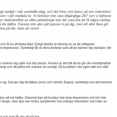
t vanligt i vårt samhälle idag, och det finns stor press på oss människor
 även i vårt mediala liv. Vi behöver inte vara tillgängliga 24/7 och vi behöver
 en nedstämdhet av olika anledningar kan det vara bra att få några vänliga
lite bättre. Kanske inte alla sätt passar in på dig, men ett eller flera gör
lora på det, bara att vinna!
ch få en att tänka klart. Enligt studier är träning en av de viktigaste
t depression. Samtidigt får du flera fördelar som att du känner dig starkare, blir
 isolerar dig själv och blir passiv. Annars är det lätt att du gör din nedstämdhet
rgi och att jobba blir svårare än vanligt. Så ta jobbet i din egen takt och ställ
för sig. Det ger dig ett lättare sinne och mindre ångest, samtidigt som det kommer
.
skor att må bättre. Däremot kan e
tt husdjur inte bota depression och bör inte
eller terapi, men djur kan lindra symptomen hos många människor som lider av
lad och som får dig att må bra.