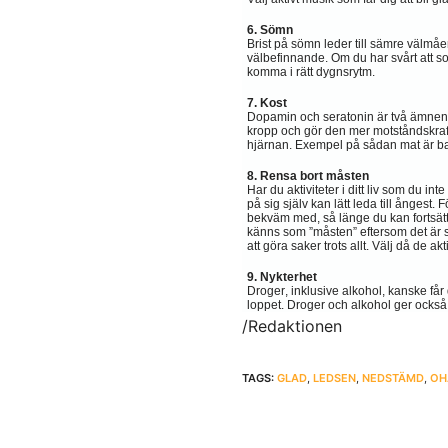
6. Sömn
Brist på sömn leder till sämre välmåe
välbefinnande.
Om du har svårt att s
komma i rätt dygnsrytm.
7. Kost
Dopamin och seratonin är två ämnen 
kropp och gör den mer motståndskraf
hjärnan. Exempel på sådan mat är ba
8. Rensa bort måsten
Har du aktiviteter i ditt liv som du i
på sig själv kan lätt leda till ångest.
bekväm med, så länge du kan fortsätta
känns som ”måsten” eftersom det är s
att göra saker trots allt.
Välj då de akt
9. Nykterhet
Droger, inklusive alkohol, kanske får 
loppet.
Droger och alkohol ger också
/Redaktionen
TAGS:
GLAD
,
LEDSEN
,
NEDSTÄMD
,
OH