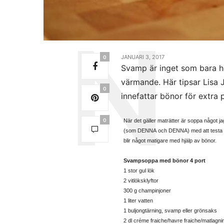
JANUARI 3, 2017
0
Svamp är inget som bara hör
värmande. Här tipsar Lisa 
0
innefattar bönor för extra p
0
När det gäller maträtter är soppa något jag 
(som DENNA och DENNA) med att testa ny
blir något matigare med hjälp av bönor.
Svampsoppa med bönor 4 port
1 stor gul lök
2 vitlöksklyftor
300 g champinjoner
1 liter vatten
1 buljongtärning, svamp eller grönsaks
2 dl créme fraiche/havre fraiche/matlagn