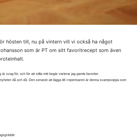
 hösten till, nu på vintern vill vi också ha något
Johansson som är PT om sitt favoritrecept som även
roteinhalt.
är svag för, och för att stilla mitt begär varierar jag gamla favoriter
heter då och då. Den senaste att lägga till i repertoaren är denna svampsoppa som
ingsgrädde