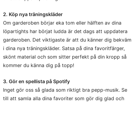
2. Köp nya träningskläder
Om garderoben börjar eka tom eller hälften av dina
löpartights har börjat ludda är det dags att uppdatera
garderoben. Det viktigaste är att du känner dig bekväm
i dina nya träningskläder. Satsa på dina favoritfärger,
skönt material och som sitter perfekt på din kropp så
kommer du känna dig på topp!
3. Gör en spellista på Spotify
Inget gör oss så glada som riktigt bra pepp-musik. Se
till att samla alla dina favoriter som gör dig glad och
taggad av i en och samma spellista. Annars finns det en
hel del grymma träningslistor på Spotify som är just för
exempelvis löpträningen.