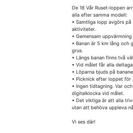
De 18 Vår Ruset-loppen ar
alla efter samma modell:
• Samtliga lopp avgörs på v
aktiviteter.
• Gemensam uppvärmning f
• Banan är 5 km lång och gå
grus.
• Längs banan finns två vät
• Vid målet får alla deltag
• Löparna bjuds på banane
• Picknick efter loppet för 
• Ingen tidtagning. Var och 
digitalklocka vid målet.
• Det viktiga är att alla tr
utan att behöva uppleva nå
Vi ses där!