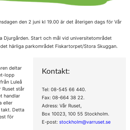
sdagen den 2 juni kl 19.00 är det återigen dags för Vår
 Djurgården. Start och mål vid universitetområdet
 det härliga parkområdet Fiskartorpet/Stora Skuggan.
ren deltar
Kontakt:
et-lopp
från Luleå
r Ruset står
Tel: 08-545 66 440.
et handlar
Fax: 08-664 38 22.
 eller
Adress: Vår Ruset,
takt. Detta
Box 10023, 100 55 Stockholm.
est för
E-post:
stockholm@varruset.se