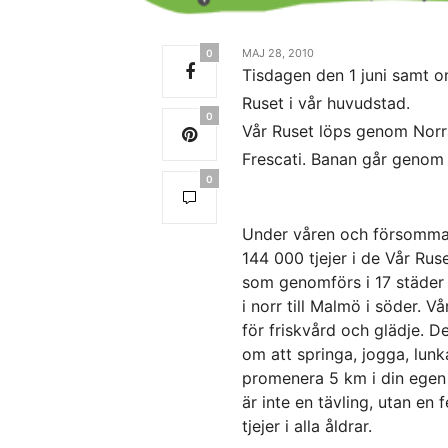
MAJ 28, 2010
0
Tisdagen den 1 juni samt on
Ruset i vår huvudstad.
0
Vår Ruset löps genom Norra
Frescati. Banan går genom
0
Under våren och försomma
144 000 tjejer i de Vår Rus
som ­genomförs i 17 städer 
i norr till Malmö i söder. Vå
för friskvård och glädje. D
om att springa, jogga, lunka
promenera 5 km i din egen 
är inte en tävling, utan en f
tjejer i alla åldrar.