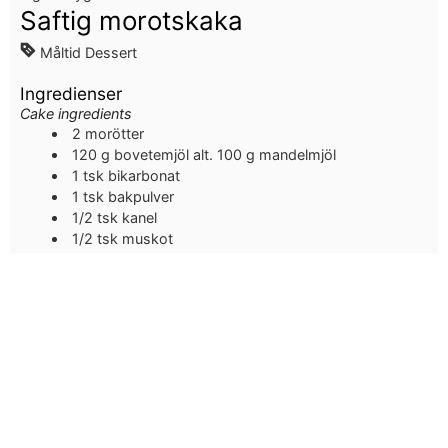
Saftig morotskaka
Måltid
Dessert
Ingredienser
Cake ingredients
2
morötter
120
g
bovetemjöl alt. 100 g mandelmjöl
1
tsk bikarbonat
1
tsk bakpulver
1/2
tsk kanel
1/2
tsk muskot
1/2
tsk ingefära
1
nypa salt
220
g
mandelmjöl eller annat önskat mjöl
100
g
äppelmos
60
ml
lönnsirap
150
ml
mandelmjölk
1
msk apelsinzest
och lite extra för toppning
90
ml
smält kokosolja
och extra för smörjning
50
g
russin
Ingredienser glacyr