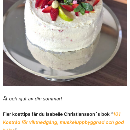
Ät och njut av din sommar!
Fler kosttips får du Isabelle Christiansson´s bok
“
101
Kostråd för viktnedgång, muskeluppbyggnad och god