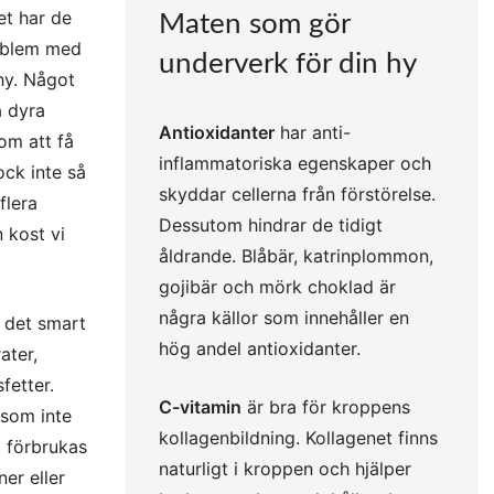
ket har de
Maten som gör
roblem med
underverk för din hy
 hy. Något
a dyra
Antioxidanter
har anti-
om att få
inflammatoriska egenskaper och
ock inte så
skyddar cellerna från förstörelse.
flera
Dessutom hindrar de tidigt
n kost vi
åldrande. Blåbär, katrinplommon,
gojibär och mörk choklad är
några källor som innehåller en
r det smart
hög andel antioxidanter.
ater,
fetter.
C-vitamin
är bra för kroppens
 som inte
kollagenbildning. Kollagenet finns
t förbrukas
naturligt i kroppen och hjälper
ner eller