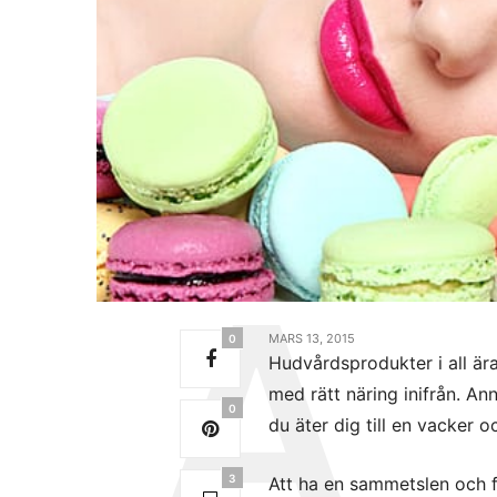
MARS 13, 2015
0
Hudvårdsprodukter i all ära
med rätt näring inifrån. A
0
du äter dig till en vacker o
3
Att ha en sammetslen och f