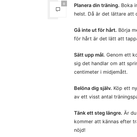
0
Planera din träning.
Boka in
helst. Då är det lättare att 
Gå inte ut för hårt.
Börja me
för hårt är det lätt att tap
Sätt upp mål.
Genom ett kon
sig det handlar om att spri
centimeter i midjemått.
Belöna dig själv.
Köp ett ny
av ett visst antal tränings
Tänk ett steg längre.
Är du 
kommer att kännas efter trä
nöjd!