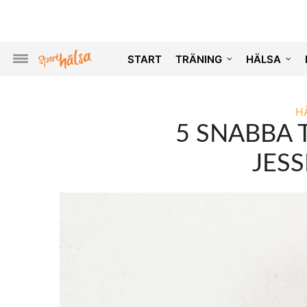
START
TRÄNING
HÄLSA
H
5 SNABBA 
JES