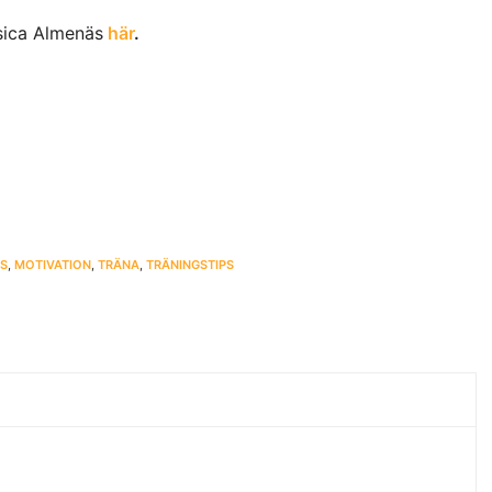
sica Almenäs
här
.
ÄS
,
MOTIVATION
,
TRÄNA
,
TRÄNINGSTIPS