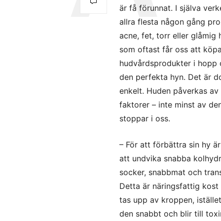
är få förunnat. I själva ver
allra flesta någon gång p
acne, fet, torr eller glåmig
som oftast får oss att köp
hudvårdsprodukter i hopp 
den perfekta hyn. Det är d
enkelt. Huden påverkas av 
faktorer – inte minst av de
stoppar i oss.
– För att förbättra sin hy ä
att undvika snabba kolhydr
socker, snabbmat och trans
Detta är näringsfattig kost
tas upp av kroppen, iställe
den snabbt och blir till toxi