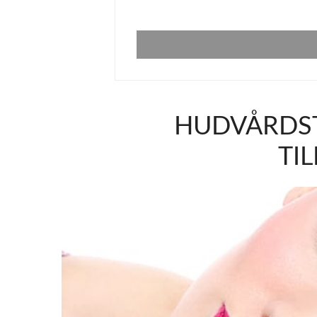
HUDVÅRDST
TIL