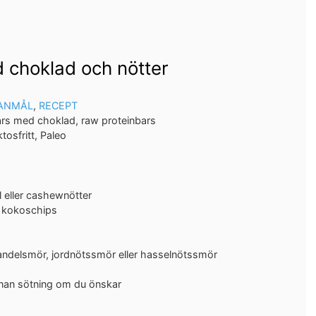
 choklad och nötter
ANMÅL
,
RECEPT
ars med choklad, raw proteinbars
ktosfritt, Paleo
 eller cashewnötter
r kokoschips
andelsmör, jordnötssmör eller hasselnötssmör
nnan sötning om du önskar