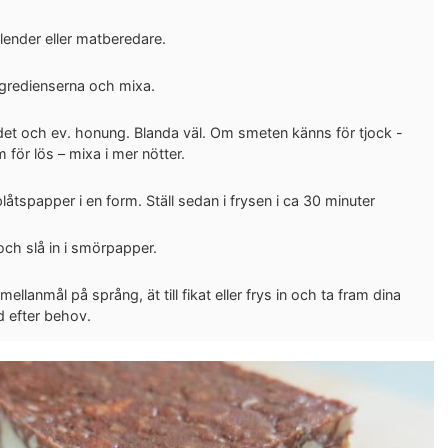
blender eller matberedare.
ingredienserna och mixa.
t det och ev. honung. Blanda väl. Om smeten känns för tjock -
m för lös – mixa i mer nötter.
åtspapper i en form. Ställ sedan i frysen i ca 30 minuter
r och slå in i smörpapper.
llanmål på språng, ät till fikat eller frys in och ta fram dina
 efter behov.