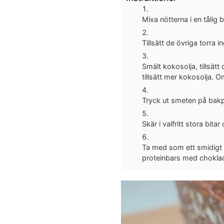
Mixa nötterna i en tålig 
Tillsätt de övriga torra 
Smält kokosolja, tillsät
tillsätt mer kokosolja. O
Tryck ut smeten på bakpl
Skär i valfritt stora bita
Ta med som ett smidigt me
proteinbars med choklad