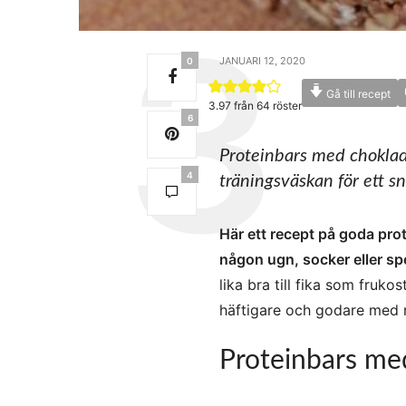
JANUARI 12, 2020
0
Gå till recept
3.97
från
64
röster
6
Proteinbars med choklad 
4
träningsväskan för ett s
Här ett recept på goda pr
någon ugn, socker eller sp
lika bra till fika som fruko
häftigare och godare med n
Proteinbars me