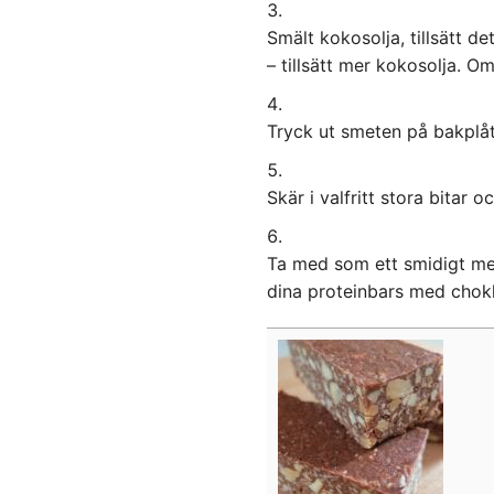
Smält kokosolja, tillsätt d
– tillsätt mer kokosolja. Om
Tryck ut smeten på bakplåts
Skär i valfritt stora bitar o
Ta med som ett smidigt mella
dina proteinbars med chokl