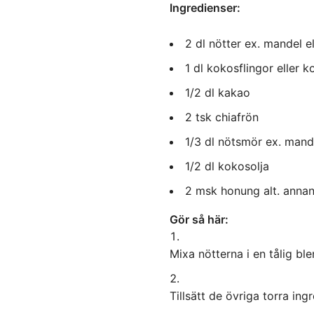
Ingredienser:
2
dl
nötter
ex. mandel e
1
dl
kokosflingor eller 
1/2
dl
kakao
2
tsk
chiafrön
1/3
dl
nötsmör
ex. mand
1/2
dl
kokosolja
2
msk
honung
alt. anna
Gör så här:
Mixa nötterna i en tålig bl
Tillsätt de övriga torra in