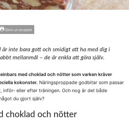
Skriv ut receptet
är inte bara gott och smidigt att ha med dig i
nabbt mellanmål – de är enkla att göra själv.
oteinbars med choklad och nötter som varken kräver
eciella kokonster.
Näringsproppade godbitar som passar
st, inför- eller efter träningen. Och nog är det både
ågot du gjort själv?
d choklad och nötter