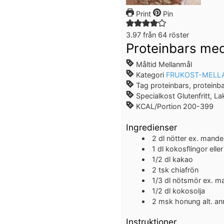
Print
Pin
3.97
från
64
röster
Proteinbars med
Måltid
Mellanmål
Kategori
FRUKOST-MELL
Tag
proteinbars, proteinb
Specialkost
Glutenfritt, La
KCAL/Portion
200-399
Ingredienser
2
dl
nötter
ex. mandel
1
dl
kokosflingor elle
1/2
dl
kakao
2
tsk
chiafrön
1/3
dl
nötsmör
ex. m
1/2
dl
kokosolja
2
msk
honung
alt. a
Instruktioner