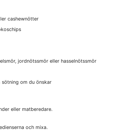
ller cashewnötter
kokoschips
elsmör, jordnötssmör eller hasselnötssmör
n sötning om du önskar
ender eller matberedare.
gredienserna och mixa.