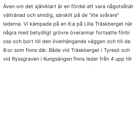
Även om det självklart är en fördel att vara någotsånär
vältränad och smidig, särskilt på de ”lite svårare”
lederna. Vi kämpade på en 6:a på Lilla Träskberget när
några med betydligt grövre överarmar fortsatte förbi
oss och bort till den överhängande väggen och till de
8:or som finns där. Både vid Träskberget i Tyresö och
vid Ryssgraven i Kungsängen finns leder från 4 upp till
8a, vilket innebär klättermöjlighet både för rena
nybörjare och för proffs – i stort sett på samma ställe.
Kursen innehåller en hel del klättring men mycket tid går
åt till att rigga topprep, sätta kilar och göra knopar.
Moment som är väldigt viktiga för att kunna genomföra
en säker klättring.
Båda klipporna går att nå med kommunala
transportmedel, Ryssgraven med pendeltåg till