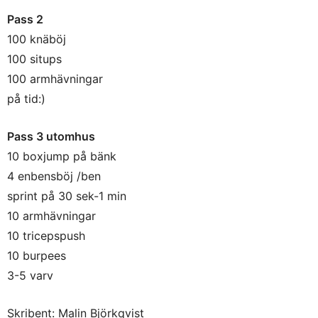
Pass 2
100 knäböj
100 situps
100 armhävningar
på tid:)
Pass 3 utomhus
10 boxjump på bänk
4 enbensböj /ben
sprint på 30 sek-1 min
10 armhävningar
10 tricepspush
10 burpees
3-5 varv
Skribent: Malin Björkqvist