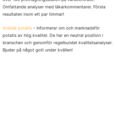
Omfattande analyser med läkarkommentarer. Första
resultaten inom ett par timmar!
Svensk potatis
– Informerar om och marknadsför
potatis av hög kvalitet. De har en neutral position i
branschen och genomför regelbundet kvalitetsanalyser.
Bjuder på något gott under kvällen!
Lily och Hanna
– Svensk rawfoodglass tillagad av
moder för dotter. Men nu bjuder de dig också!
Klicka in dig på vårt event
HÄR
.
Text: Julia Kimell
Fotokollage: Derin Ivgen