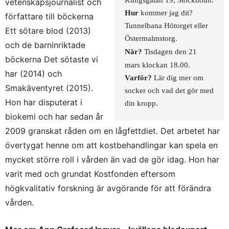
Kungsgatan 19, Stockholm.
vetenskapsjournalist och
Hur
kommer jag dit?
författare till böckerna
Tunnelbana Hötorget eller
Ett sötare blod (2013)
Östermalmstorg.
och de barninriktade
När?
Tisdagen den 21
böckerna Det sötaste vi
mars klockan 18.00.
har (2014) och
Varför?
Lär dig mer om
Smakäventyret (2015).
socker och vad det gör med
Hon har disputerat i
din kropp.
biokemi och har sedan år
2009 granskat råden om en lågfettdiet. Det arbetet har
övertygat henne om att kostbehandlingar kan spela en
mycket större roll i vården än vad de gör idag. Hon har
varit med och grundat Kostfonden eftersom
högkvalitativ forskning är avgörande för att förändra
vården.