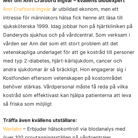
Mer om Ann Crafoord Ingvar – kvällens blodexpert
Ann Crafoord Ingvar
är utbildad ekonom, men ett
intresse för människors hälsa fick henne att läsa till
sjuksköterska 1999. Idag jobbar hon på hjärtkliniken på
Danderyds sjukhus och på vårdcentral. Som verksam i
vården ser Ann det som ett stort problem att det
vetenskapliga underlaget för att ge kostråd till personer
med typ 2-diabetes, hjärt-kärlsjukdom, cancer och
andra sjukdomar är så bräckligt. Hon engagerar sig i
Kostfonden eftersom vetenskapen på kostområdet
behöver stärkas. Vårdpersonal måste få reda på vilka
kostråd som effektivast kan hjälpa patienterna att leva
så friska som möjligt
Träffa även kvällens utställare:
Werlabs
– Erbjuder hälsokontroll via blodanalys med
över 100 provtagningsställen på vårdcentraler.