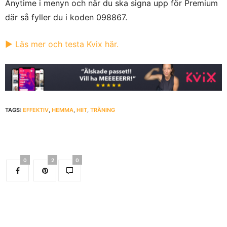
Anytime i menyn och när du ska signa upp för Premium
där så fyller du i koden
098867
.
▶︎ Läs mer och testa Kvix här.
TAGS:
EFFEKTIV
,
HEMMA
,
HIIT
,
TRÄNING
0
2
0