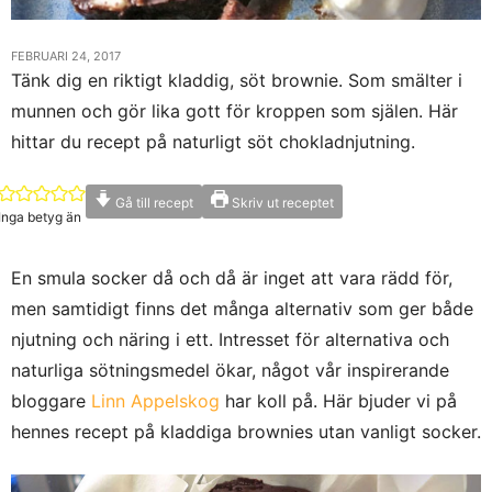
FEBRUARI 24, 2017
Tänk dig en riktigt kladdig, söt brownie. Som smälter i
munnen och gör lika gott för kroppen som själen. Här
hittar du recept på naturligt söt chokladnjutning.
Gå till recept
Skriv ut receptet
Inga betyg än
En smula socker då och då är inget att vara rädd för,
men samtidigt finns det många alternativ som ger både
njutning och näring i ett. Intresset för alternativa och
naturliga sötningsmedel ökar, något vår inspirerande
bloggare
Linn Appelskog
har koll på. Här bjuder vi på
hennes recept på kladdiga brownies utan vanligt socker.