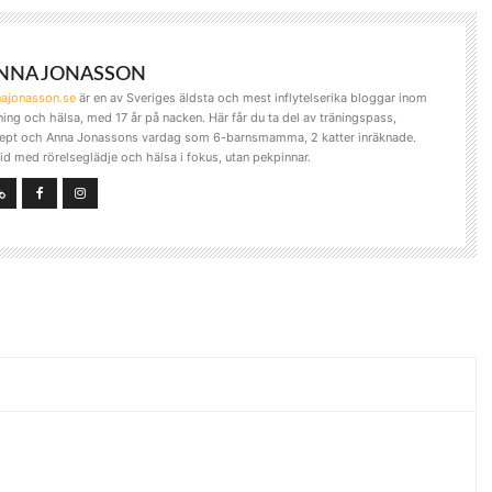
NNA JONASSON
najonasson.se
är en av Sveriges äldsta och mest inflytelserika bloggar inom
ning och hälsa, med 17 år på nacken. Här får du ta del av träningspass,
ept och Anna Jonassons vardag som 6-barnsmamma, 2 katter inräknade.
tid med rörelseglädje och hälsa i fokus, utan pekpinnar.