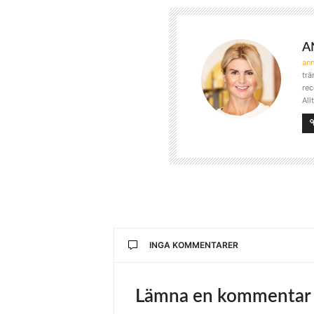
A
an
trä
rec
All
INGA KOMMENTARER
Lämna en kommentar