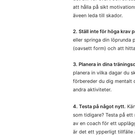
att hålla på sikt motivati
äveen leda till skador.
2. Ställ inte för höga krav p
eller springa din löprunda p
(oavsett form) och att hitt
3. Planera in dina tränings
planera in vilka dagar du 
förbereder du dig mentalt o
andra aktiviteter.
4. Testa på något nytt.
Kän
som tidigare? Testa på ett 
av en coach för ett uppläg
är det ett ypperligt tillfäl