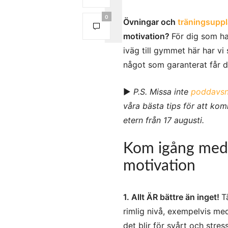
0
Övningar och
träningsupp
motivation?
För dig som ha
iväg till gymmet här har vi
något som garanterat får d
►
P.S. Missa inte
poddavsni
våra bästa tips för att kom
etern från 17 augusti.
Kom igång med 
motivation
1. Allt ÄR bättre än inget!
T
rimlig nivå, exempelvis med
det blir för svårt och stres