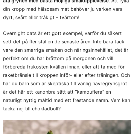
äta grynen med bästa möjliga smakupplevelse
. Att fylla
din kropp med hälsosam mat behöver ju varken vara
dyrt, svårt eller tråkigt – tvärtom!
Overnight oats är ett gott exempel, varför du säkert
sett det på fler ställen de senaste åren. Inte bara tack
vare den smarriga smaken och näringsinnehållet, det är
perfekt om du har bråttom på morgonen och vill
förbereda frukosten kvällen innan, eller att ta med för
raketbränsle till kroppen inför- eller efter träningen. Och
har du barn som är skeptiska till vanlig havregrynsgröt
är det här ett kanonbra sätt att ”kamouflera” en
naturligt nyttig måltid med ett frestande namn. Vem kan
tacka nej till chokladboll?