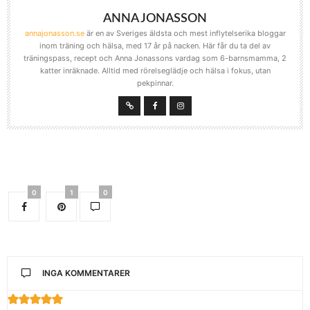
ANNA JONASSON
annajonasson.se
är en av Sveriges äldsta och mest inflytelserika bloggar
inom träning och hälsa, med 17 år på nacken. Här får du ta del av
träningspass, recept och Anna Jonassons vardag som 6-barnsmamma, 2
katter inräknade. Alltid med rörelseglädje och hälsa i fokus, utan
pekpinnar.
0
1
0
INGA KOMMENTARER