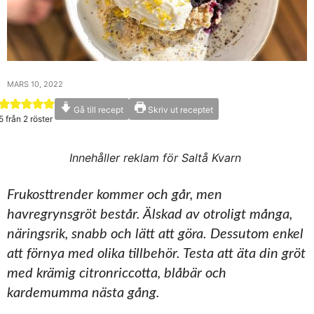
MARS 10, 2022
Gå till recept
Skriv ut receptet
5
från
2
röster
Innehåller reklam för Saltå Kvarn
Frukosttrender kommer och går, men
havregrynsgröt består. Älskad av otroligt många,
näringsrik, snabb och lätt att göra. Dessutom enkel
att förnya med olika tillbehör. Testa att äta din gröt
med krämig citronriccotta, blåbär och
kardemumma nästa gång.