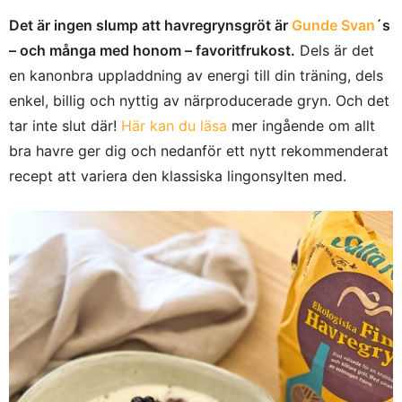
Det är ingen slump att havregrynsgröt är
Gunde Svan
´s
– och många med honom – favoritfrukost.
Dels är det
en kanonbra uppladdning av energi till din träning, dels
enkel, billig och nyttig av närproducerade gryn. Och det
tar inte slut där!
Här kan du läsa
mer ingående om allt
bra havre ger dig och nedanför ett nytt rekommenderat
recept att variera den klassiska lingonsylten med.