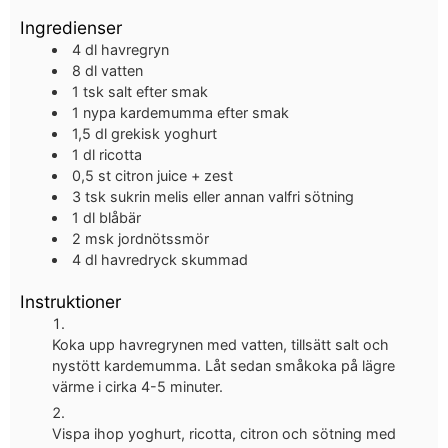
Ingredienser
4
dl
havregryn
8
dl
vatten
1
tsk
salt
efter smak
1
nypa
kardemumma
efter smak
1,5
dl
grekisk yoghurt
1
dl
ricotta
0,5
st
citron
juice + zest
3
tsk
sukrin melis
eller annan valfri sötning
1
dl
blåbär
2
msk
jordnötssmör
4
dl
havredryck
skummad
Instruktioner
Koka upp havregrynen med vatten, tillsätt salt och
nystött kardemumma. Låt sedan småkoka på lägre
värme i cirka 4-5 minuter.
Vispa ihop yoghurt, ricotta, citron och sötning med