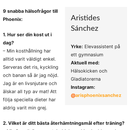
9 snabba hälsofrågor till
Aristides
Phoenix
:
Sánchez
1. Hur ser din kost ut i
dag?
Yrke:
Elevassistent på
– Min kosthållning har
ett gymnasium
alltid varit väldigt enkel.
Aktuell med:
Serveras det ris, kyckling
Hälsokicken och
och banan så är jag nöjd.
Gladiatorerna
Jag är en livsnjutare och
Instagram:
älskar all typ av mat! Att
@
arisphoenixsanchez
följa speciella dieter har
aldrig varit min grej.
2. Vilket är ditt bästa återhämtningsmål efter träning?