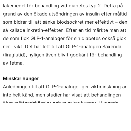
läkemedel för behandling vid diabetes typ 2. Detta på
grund av den ökade utsöndringen av insulin efter måltid
som bidrar till att sänka blodsockret mer effektivt – den
så kallade inkretin-effekten. Efter en tid märkte man att
de som fick GLP-1-analoger för sin diabetes också gick
ner i vikt. Det har lett till att GLP-1-analogen Saxenda
(liraglutid), nyligen även blivit godkänt för behandling
av fetma.
Minskar hunger
Anledningen till att GLP-1-analoger ger viktminskning är
inte helt känd, men studier har visat att behandlingen
ökar mättnadskänslor och minskar hunger. Liknande
effekt kan man få av att inta ett pulver som innehåller
thylakoider. Thylakoider är membran utvunna ur
kloroplasterna i gröna blad, till exempel spenat.