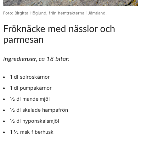
Foto: Birgitta Höglund, från hemtrakterna i Jämtland.
Fröknäcke med nässlor och
parmesan
Ingredienser, ca 18 bitar:
1 dl solroskärnor
1 dl pumpakärnor
½ dl mandelmjöl
½ dl skalade hampafrön
½ dl nyponskalsmjöl
1 ½ msk fiberhusk