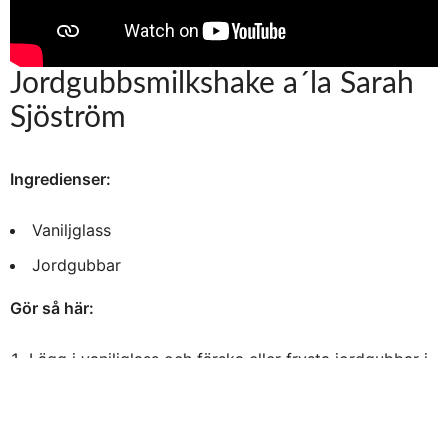
Jordgubbsmilkshake a´la Sarah
Sjöström
Ingredienser:
Vaniljglass
Jordgubbar
Gör så här:
Lägg i vaniljglass och färska eller frysta jordgubbar i
blendern.
Mixa, häll upp och drick omedelbart.