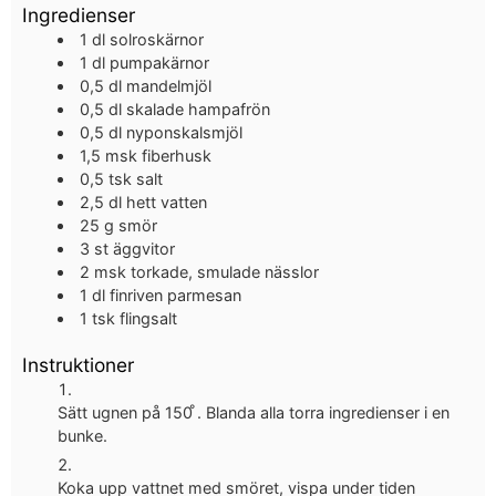
Ingredienser
1
dl
solroskärnor
1
dl
pumpakärnor
0,5
dl
mandelmjöl
0,5
dl
skalade hampafrön
0,5
dl
nyponskalsmjöl
1,5
msk
fiberhusk
0,5
tsk
salt
2,5
dl
hett vatten
25
g
smör
3
st
äggvitor
2
msk
torkade, smulade nässlor
1
dl
finriven parmesan
1
tsk
flingsalt
Instruktioner
Sätt ugnen på 150 ̊. Blanda alla torra ingredienser i en
bunke.
Koka upp vattnet med smöret, vispa under tiden