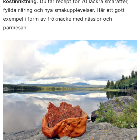
kostinriktning.
Du får recept för 70 läckra smårätter,
fyllda näring och nya smakupplevelser. Här ett gott
exempel i form av fröknäcke med nässlor och
parmesan.