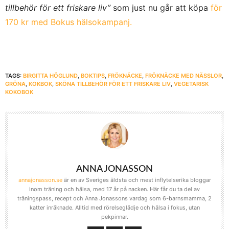
tillbehör för ett friskare liv”
som just nu går att köpa
för
170 kr med Bokus hälsokampanj
.
TAGS:
BIRGITTA HÖGLUND
,
BOKTIPS
,
FRÖKNÄCKE
,
FRÖKNÄCKE MED NÄSSLOR
,
GRÖNA
,
KOKBOK
,
SKÖNA TILLBEHÖR FÖR ETT FRISKARE LIV
,
VEGETARISK
KOKOBOK
ANNA JONASSON
annajonasson.se
är en av Sveriges äldsta och mest inflytelserika bloggar
inom träning och hälsa, med 17 år på nacken. Här får du ta del av
träningspass, recept och Anna Jonassons vardag som 6-barnsmamma, 2
katter inräknade. Alltid med rörelseglädje och hälsa i fokus, utan
pekpinnar.