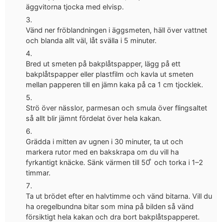
äggvitorna tjocka med elvisp.
Vänd ner fröblandningen i äggsmeten, häll över vattnet
och blanda allt väl, låt svälla i 5 minuter.
Bred ut smeten på bakplåtspapper, lägg på ett
bakplåtspapper eller plastfilm och kavla ut smeten
mellan papperen till en jämn kaka på ca 1 cm tjocklek.
Strö över nässlor, parmesan och smula över flingsaltet
så allt blir jämnt fördelat över hela kakan.
Grädda i mitten av ugnen i 30 minuter, ta ut och
markera rutor med en bakskrapa om du vill ha
fyrkantigt knäcke. Sänk värmen till 50 ̊ och torka i 1–2
timmar.
Ta ut brödet efter en halvtimme och vänd bitarna. Vill du
ha oregelbundna bitar som mina på bilden så vänd
försiktigt hela kakan och dra bort bakplåtspapperet.