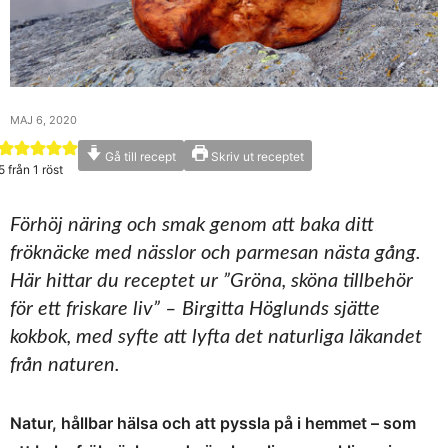
MAJ 6, 2020
Gå till recept
Skriv ut receptet
5
från 1 röst
Förhöj näring och smak genom att baka ditt
fröknäcke med nässlor och parmesan nästa gång.
Här hittar du receptet ur ”Gröna, sköna tillbehör
för ett friskare liv” – Birgitta Höglunds sjätte
kokbok, med syfte att lyfta det naturliga läkandet
från naturen.
Natur, hållbar hälsa och att pyssla på i hemmet – som