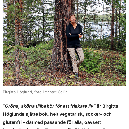
Birgitta Höglund, foto Lennart Collin.
”Gröna, sköna tillbehör för ett friskare liv”
är Birgitta
Höglunds sjätte bok, helt vegetarisk, socker- och
glutenfri – därmed passande för alla, oavsett