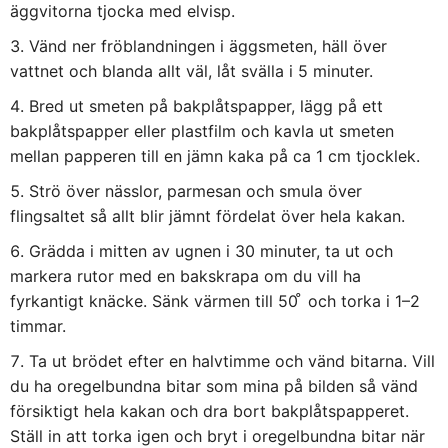
äggvitorna tjocka med elvisp.
Vänd ner fröblandningen i äggsmeten, häll över
vattnet och blanda allt väl, låt svälla i 5 minuter.
Bred ut smeten på bakplåtspapper, lägg på ett
bakplåtspapper eller plastfilm och kavla ut smeten
mellan papperen till en jämn kaka på ca 1 cm tjocklek.
Strö över nässlor, parmesan och smula över
flingsaltet så allt blir jämnt fördelat över hela kakan.
Grädda i mitten av ugnen i 30 minuter, ta ut och
markera rutor med en bakskrapa om du vill ha
fyrkantigt knäcke. Sänk värmen till 50 ̊ och torka i 1–2
timmar.
Ta ut brödet efter en halvtimme och vänd bitarna. Vill
du ha oregelbundna bitar som mina på bilden så vänd
försiktigt hela kakan och dra bort bakplåtspapperet.
Ställ in att torka igen och bryt i oregelbundna bitar när