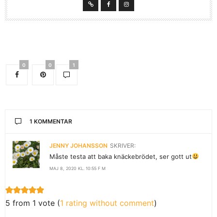
0
0
1
1 KOMMENTAR
JENNY JOHANSSON
SKRIVER:
Måste testa att baka knäckebrödet, ser gott ut
MAJ 8, 2020 KL. 10:55 F M
5 from 1 vote (
1 rating without comment
)