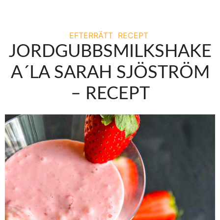
EFTERRÄTT
RECEPT
JORDGUBBSMILKSHAKE
A´LA SARAH SJÖSTRÖM
– RECEPT