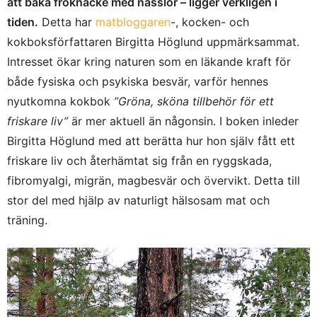
att baka fröknäcke med nässlor – ligger verkligen i
tiden.
Detta har
matbloggaren
-, kocken- och
kokboksförfattaren Birgitta Höglund uppmärksammat.
Intresset ökar kring naturen som en läkande kraft för
både fysiska och psykisk
a besvär, varför hennes
nyutkomna kokbok
”Gröna, sköna tillbehör för ett
friskare liv”
är mer aktuell än någonsin. I boken inleder
Birgitta Höglund med att berätta hur hon själv fått ett
friskare liv och återhämtat sig från en ryggskada,
fibromyalgi, migrän, magbesvär och övervikt. Detta till
stor del med hjälp av naturligt hälsosam mat och
träning.