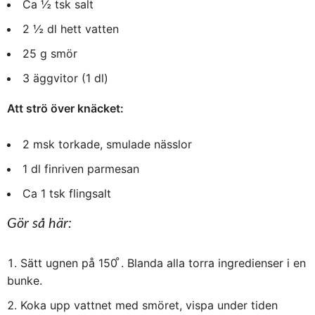
Ca ½ tsk salt
2 ½ dl hett vatten
25 g smör
3 äggvitor (1 dl)
Att strö över knäcket:
2 msk torkade, smulade nässlor
1 dl finriven parmesan
Ca 1 tsk flingsalt
Gör så här:
Sätt ugnen på 150 ̊. Blanda alla torra ingredienser i en
bunke.
Koka upp vattnet med smöret, vispa under tiden