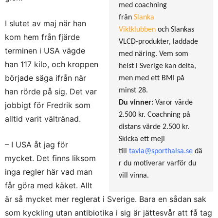
med coachning
från
Slanka
I slutet av maj när han
Viktklubben
och Slankas
kom hem från fjärde
VLCD-produkter, laddade
terminen i USA vägde
med näring. Vem som
han 117 kilo, och kroppen
helst i Sverige kan delta,
började säga ifrån när
men med ett BMI på
han rörde på sig. Det var
minst 28.
Du vinner:
Varor värde
jobbigt för Fredrik som
2.500 kr. Coachning på
alltid varit vältränad.
distans värde 2.500 kr.
Skicka ett mejl
– I USA åt jag för
till
tavla@sporthalsa.se
dä
mycket. Det finns liksom
r du motiverar varför du
inga regler här vad man
vill vinna.
får göra med käket. Allt
är så mycket mer reglerat i Sverige. Bara en sådan sak
som kyckling utan antibiotika i sig är jättesvår att få tag