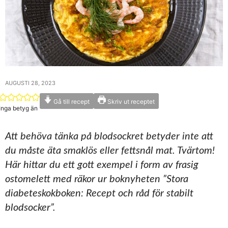
AUGUSTI 28, 2023
Gå till recept
Skriv ut receptet
Inga betyg än
Att behöva tänka på blodsockret betyder inte att
du måste äta smaklös eller fettsnål mat. Tvärtom!
Här hittar du ett gott exempel i form av frasig
ostomelett med räkor ur boknyheten ”Stora
diabeteskokboken: Recept och råd för stabilt
blodsocker”.