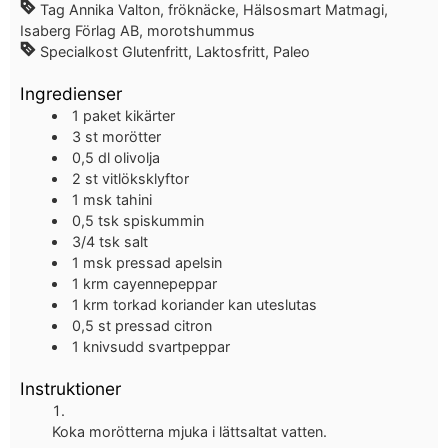
Tag
Annika Valton, fröknäcke, Hälsosmart Matmagi,
Isaberg Förlag AB, morotshummus
Specialkost
Glutenfritt, Laktosfritt, Paleo
Ingredienser
1
paket
kikärter
3
st
morötter
0,5
dl
olivolja
2
st
vitlöksklyftor
1
msk
tahini
0,5
tsk
spiskummin
3/4
tsk
salt
1
msk
pressad apelsin
1
krm
cayennepeppar
1
krm
torkad koriander
kan uteslutas
0,5
st
pressad citron
1
knivsudd
svartpeppar
Instruktioner
Koka morötterna mjuka i lättsaltat vatten.