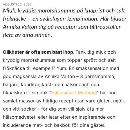
AUGUSTI 22, 2023
Mjuk, kryddig morotshummus på knaprigt och salt
fröknäcke – en svårslagen kombination. Här bjuder
Annika Valton dig på recepten som tillfredställer
flera av dina sinnen.
Olikheter är ofta som bäst ihop.
Tänk dig mjuk och
kryddig morotshummus som toppar sprött och salt
fröknäcke till exempel!? Yum. En smaksensation med
god magkänsla av Annika Valton – 3 barnsmamma,
bagare, konditor, kost- och hälsocoach och…
fikaälskare. I sin bok ”
Hälsosmart Matmagi
” har hon
samlat massor av härliga recept utan vare gluten, mjölk
och vitt socker – för dig som vill själv äta mer
hälsomedvetet, eller letar efter en inspirerande och
inkluderande mat- och bakbok för dina gäster.