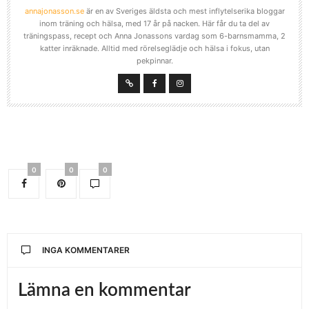
annajonasson.se
är en av Sveriges äldsta och mest inflytelserika bloggar
inom träning och hälsa, med 17 år på nacken. Här får du ta del av
träningspass, recept och Anna Jonassons vardag som 6-barnsmamma, 2
katter inräknade. Alltid med rörelseglädje och hälsa i fokus, utan
pekpinnar.
0
0
0
INGA KOMMENTARER
Lämna en kommentar