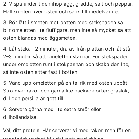
Vispa under tiden ihop ägg, grädde, salt och peppar.
Häll smeten över osten och sänk till medelvärme.
Rör lätt i smeten mot botten med stekspaden så
blir omeletten lite fluffigare, men inte så mycket så att
osten blandas med äggsmeten.
Låt steka i 2 minuter, dra av från plattan och låt stå i
2–3 minuter så att omeletten stannar. För stekspaden
under omeletten runt i stekpannan och skaka den lite,
så inte osten sitter fast i botten.
Vänd upp omeletten på en tallrik med osten uppåt.
Strö över räkor och gärna lite hackade örter: gräslök,
dill och persilja är gott till.
Servera gärna med lite extra smör eller
dillhollandaise.
Välj ditt protein! Här serverar vi med räkor, men för en
vegetarisk variant blir det gott med skivad