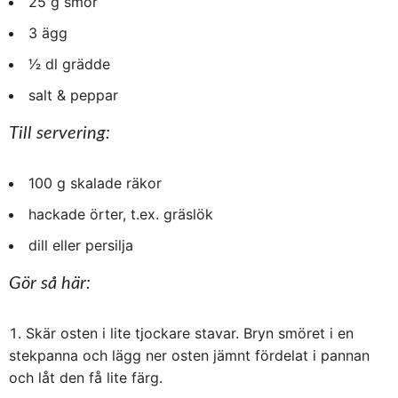
25 g smör
3 ägg
1⁄2 dl grädde
salt & peppar
Till servering:
100 g skalade räkor
hackade örter, t.ex. gräslök
dill eller persilja
Gör så här:
Skär osten i lite tjockare stavar. Bryn smöret i en
stekpanna och lägg ner osten jämnt fördelat i pannan
och låt den få lite färg.