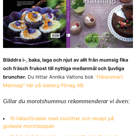
Bläddra i-, baka, laga och njut av allt från mumsig fika
och fräsch frukost till nyttiga mellanmål och ljuvliga
bruncher.
Du hittar Annika Valtons bok
”Hälsosmart
Matmagi” här på Isaberg Förlag AB.
Gillar du morotshummus rekommenderar vi även:
10 hälsofördelar med morötter och recept på
godaste morotsoppan