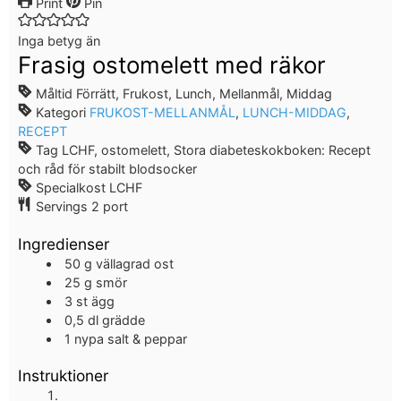
Print
Pin
Inga betyg än
Frasig ostomelett med räkor
Måltid
Förrätt, Frukost, Lunch, Mellanmål, Middag
Kategori
FRUKOST-MELLANMÅL
,
LUNCH-MIDDAG
,
RECEPT
Tag
LCHF, ostomelett, Stora diabeteskokboken: Recept
och råd för stabilt blodsocker
Specialkost
LCHF
Servings
2
port
Ingredienser
50
g
vällagrad ost
25
g
smör
3
st
ägg
0,5
dl
grädde
1
nypa
salt & peppar
Instruktioner