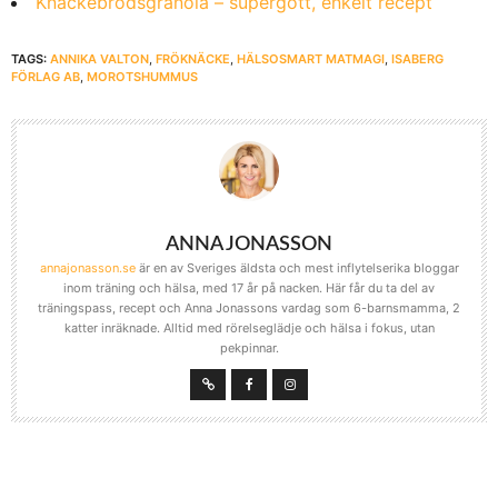
Knäckebrödsgranola – supergott, enkelt recept
TAGS:
ANNIKA VALTON
,
FRÖKNÄCKE
,
HÄLSOSMART MATMAGI
,
ISABERG
FÖRLAG AB
,
MOROTSHUMMUS
ANNA JONASSON
annajonasson.se
är en av Sveriges äldsta och mest inflytelserika bloggar
inom träning och hälsa, med 17 år på nacken. Här får du ta del av
träningspass, recept och Anna Jonassons vardag som 6-barnsmamma, 2
katter inräknade. Alltid med rörelseglädje och hälsa i fokus, utan
pekpinnar.