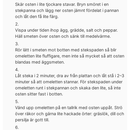
Skär osten i lite tjockare stavar. Bryn smöret i en
stekpanna och lägg ner osten jämnt fördelat i pannan
och låt den få lite färg.
Vispa under tiden ihop ägg, grädde, salt och peppar.
Häll smeten över osten och sänk till medelvärme.
Rör lätt i smeten mot botten med stekspaden så blir
omeletten lite fluffigare, men inte så mycket så att osten
blandas med äggsmeten.
Låt steka i 2 minuter, dra av från plattan och låt stå i 2–3
minuter så att omeletten stannar. För stekspaden under
omeletten runt i stekpannan och skaka den lite, så inte
osten sitter fast i botten.
Vänd upp omeletten på en tallrik med osten uppåt. Strö
över räkor och gärna lite hackade örter: gräslök, dill och
persilja är gott till.