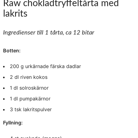
Raw chokladtryffeltårta med
lakrits
Ingredienser till 1 tårta, ca 12 bitar
Botten:
200 g urkärnade färska dadlar
2 dl riven kokos
1 dl solroskärnor
1 dl pumpakärnor
3 tsk lakritspulver
Fyllning: