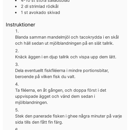
4-10
st
stora salladsblad
2
dl
strimlad rödkål
1
st
avokado skivad
Instruktioner
Blanda samman mandelmjöl och tacokrydda i en skål
och häll sedan ut mjölblandningen på en slät tallrik.
Knäck äggen i en djup tallrik och vispa upp dem lätt.
Dela eventuellt fiskfiléerna i mindre portionsbitar,
beroende på vilken fisk du valt.
Ta filéerna, en åt gången, och doppa först i det
uppvispade ägget och vänd dem sedan i
mjölblandningen.
Stek den panerade fisken i ghee några minuter på varje
sida tills den fått fin färg.