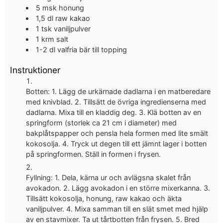
5
msk
honung
1,5
dl
raw kakao
1
tsk
vaniljpulver
1
krm
salt
1-2
dl
valfria bär till topping
Instruktioner
Botten: 1. Lägg de urkärnade dadlarna i en matberedare
med knivblad. 2. Tillsätt de övriga ingredienserna med
dadlarna. Mixa till en kladdig deg. 3. Klä botten av en
springform (storlek ca 21 cm i diameter) med
bakplåtspapper och pensla hela formen med lite smält
kokosolja. 4. Tryck ut degen till ett jämnt lager i botten
på springformen. Ställ in formen i frysen.
Fyllning: 1. Dela, kärna ur och avlägsna skalet från
avokadon. 2. Lägg avokadon i en större mixerkanna. 3.
Tillsätt kokosolja, honung, raw kakao och äkta
vaniljpulver. 4. Mixa samman till en slät smet med hjälp
av en stavmixer. Ta ut tårtbotten från frysen. 5. Bred