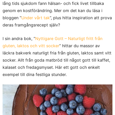
lång tids sjukdom fann hälsan- och fick livet tillbaka
genom en kostförändring. Mer om det kan du läsa i
bloggen ”
Under vårt tak
”, plus hitta inspiration att prova
deras framgångsrecept själv?
I sin andra bok, ”
Nyttigare Gott – Naturligt fritt från
gluten, laktos och vitt socker
” hittar du massor av
läckra bakverk naturligt fria från gluten, laktos samt vitt
socker. Allt från goda matbröd till något gott till kaffet,
kalaset och fredagsmyset. Här ett gott och enkelt
exempel till dina festliga stunder.