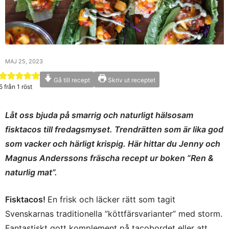
MAJ 25, 2023
Gå till recept
Skriv ut receptet
5
från 1 röst
Låt oss bjuda på smarrig och naturligt hälsosam
fisktacos till fredagsmyset. Trendrätten som är lika god
som vacker och härligt krispig. Här hittar du Jenny och
Magnus Anderssons fräscha recept ur boken ”Ren &
naturlig mat”.
Fisktacos!
En frisk och läcker rätt som tagit
Svenskarnas traditionella ”köttfärsvarianter” med storm.
Fantastiskt gott komplement på tacobordet eller att