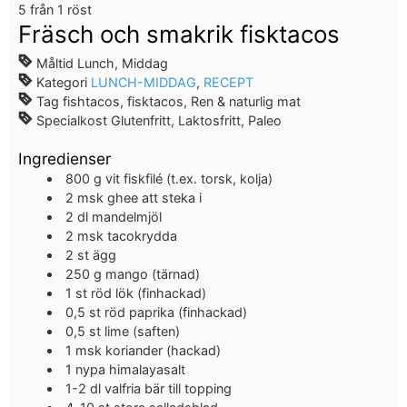
5
från 1 röst
Fräsch och smakrik fisktacos
Måltid
Lunch, Middag
Kategori
LUNCH-MIDDAG
,
RECEPT
Tag
fishtacos, fisktacos, Ren & naturlig mat
Specialkost
Glutenfritt, Laktosfritt, Paleo
Ingredienser
800
g
vit fiskfilé (t.ex. torsk, kolja)
2
msk
ghee att steka i
2
dl
mandelmjöl
2
msk
tacokrydda
2
st
ägg
250
g
mango (tärnad)
1
st
röd lök (finhackad)
0,5
st
röd paprika (finhackad)
0,5
st
lime (saften)
1
msk
koriander (hackad)
1
nypa
himalayasalt
1-2
dl
valfria bär till topping