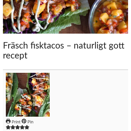
Fräsch fisktacos – naturligt gott
recept
Print
Pin