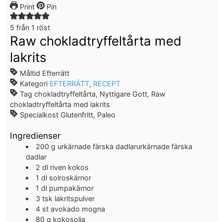
Print
Pin
5
från 1 röst
Raw chokladtryffeltårta med
lakrits
Måltid
Efterrätt
Kategori
EFTERRÄTT
,
RECEPT
Tag
chokladtryffeltårta, Nyttigare Gott, Raw
chokladtryffeltårta med lakrits
Specialkost
Glutenfritt, Paleo
Ingredienser
200
g
urkärnade färska dadlarurkärnade färska
dadlar
2
dl
riven kokos
1
dl
solroskärnor
1
dl
pumpakärnor
3
tsk
lakritspulver
4
st
avokado
mogna
80
g
kokosolja