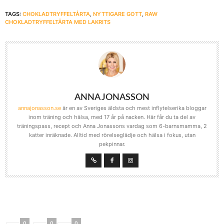
TAGS:
CHOKLADTRYFFELTÅRTA
,
NYTTIGARE GOTT
,
RAW
CHOKLADTRYFFELTÅRTA MED LAKRITS
ANNA JONASSON
annajonasson.se
är en av Sveriges äldsta och mest inflytelserika bloggar
inom träning och hälsa, med 17 år på nacken. Här får du ta del av
träningspass, recept och Anna Jonassons vardag som 6-barnsmamma, 2
katter inräknade. Alltid med rörelseglädje och hälsa i fokus, utan
pekpinnar.
0
0
0