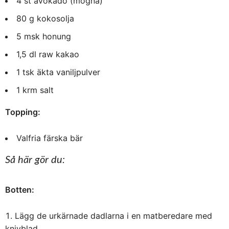
4 st avokado (mogna)
80 g kokosolja
5 msk honung
1,5 dl raw kakao
1 tsk äkta vaniljpulver
1 krm salt
Topping:
Valfria färska bär
Så här gör du:
Botten:
Lägg de urkärnade dadlarna i en matberedare med
knivblad.