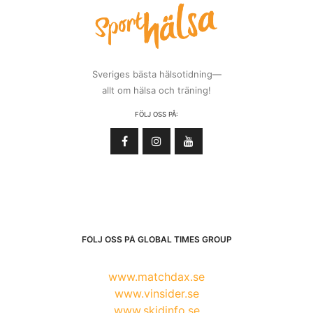
långsamt och tugga. Det är första steget i
matsmältningen, och därmed väldigt viktigt.
Det tar runt tjugo minuter för magen att registrera att
den är full, så om du kastar i dig
maten hinner inte magen säga ifrån att du är mätt, vilket
resulterar i att du får i dig fler
kalorier än nödvändigt.
Shoppa loss.
Nu har du ett bra skäl till att lägga
hundralappar på kläder. Att springa i
affärer bränner faktiskt kalorier och ju mer du handlar
desto fler påsar blir det ju att bära
på. Ju tyngre desto bättre!
Ta bara en portion
. Känn efter om du bara är sugen
på mer eller faktiskt hungrig. Ät
långsamt och njut av maten. Ofta räcker en portion.
Hitta träningsmöjligheter i allt.
Varför sitta bekvämt,