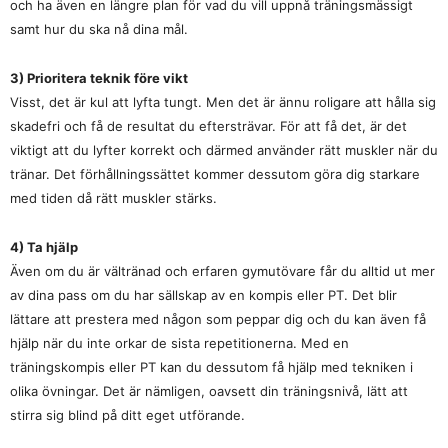
och ha även en längre plan för vad du vill uppnå träningsmässigt
samt hur du ska nå dina mål.
3) Prioritera teknik före vikt
Visst, det är kul att lyfta tungt. Men det är ännu roligare att hålla sig
skadefri och få de resultat du eftersträvar. För att få det, är det
viktigt att du lyfter korrekt och därmed använder rätt muskler när du
tränar. Det förhållningssättet kommer dessutom göra dig starkare
med tiden då rätt muskler stärks.
4) Ta hjälp
Även om du är vältränad och erfaren gymutövare får du alltid ut mer
av dina pass om du har sällskap av en kompis eller PT. Det blir
lättare att prestera med någon som peppar dig och du kan även få
hjälp när du inte orkar de sista repetitionerna. Med en
träningskompis eller PT kan du dessutom få hjälp med tekniken i
olika övningar. Det är nämligen, oavsett din träningsnivå, lätt att
stirra sig blind på ditt eget utförande.