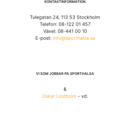
MAJ 26, 2016
Gå ner i vikt? Gå upp i vikt? Här är 40 sätt att förändra
din vikt.
30 sätt att gå ner i vikt:
Sakta ner!
Ät inte som om någon just håller på att
stjäla din sista måltid. Ät