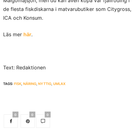
Malgomajsjön, men du kan även köpa vår fjällröding i
de flesta fiskdiskarna i matvarubutiker som Citygross,
ICA och Konsum.
Läs mer
här
.
Text: Redaktionen
TAGS:
FISK
,
NÄRING
,
NYTTIG
,
UMLAX
0
0
0