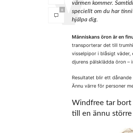
värmen kommer. Samtidig
0
speciellt om du har tinn
hjälpa dig.
Människans öron är en finu
transporterar det till trum
visselpipor i blåsigt väde
djurens pälsklädda öron – i
Resultatet blir ett dånande
Ännu värre för personer me
Windfree tar bort
till en ännu störr