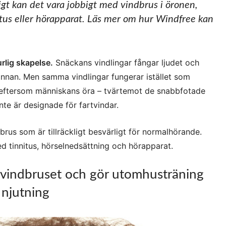
t kan det vara jobbigt med vindbrus i öronen,
itus eller hörapparat. Läs mer om hur Windfree kan
rlig skapelse.
Snäckans vindlingar fångar ljudet och
hinnan. Men samma vindlingar fungerar istället som
r, eftersom människans öra – tvärtemot de snabbfotade
nte är designade för fartvindar.
 brus som är tillräckligt besvärligt för normalhörande.
d tinnitus, hörselnedsättning och hörapparat.
 vindbruset och gör utomhusträning
e njutning