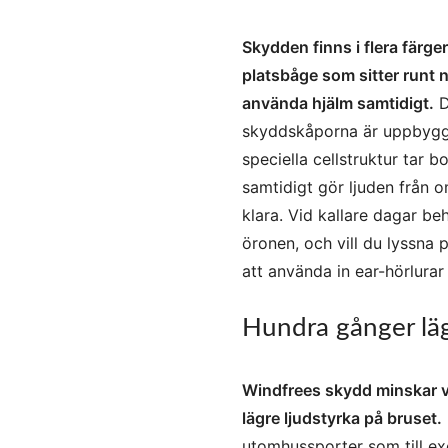
Skydden finns i flera färge
platsbåge som sitter runt n
använda hjälm samtidigt.
D
skyddskåporna är uppbygg
speciella cellstruktur tar b
samtidigt gör ljuden från 
klara. Vid kallare dagar be
öronen, och vill du lyssna 
att använda in ear-hörlurar
Hundra gånger läg
Windfrees skydd minskar v
lägre ljudstyrka på bruset.
utomhussporter som till exe