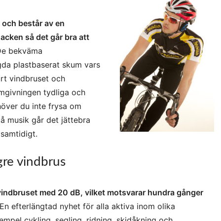
r och består av en
acken så det går bra att
e bekväma
da plastbaserat skum vars
ort vindbruset och
omgivningen tydliga och
höver du inte frysa om
på musik går det jättebra
 samtidigt.
re vindbrus
indbruset med 20 dB, vilket motsvarar hundra gånger
En efterlängtad nyhet för alla aktiva inom olika
mpel cykling, segling, ridning, skidåkning och