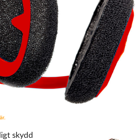
är.
ligt skydd