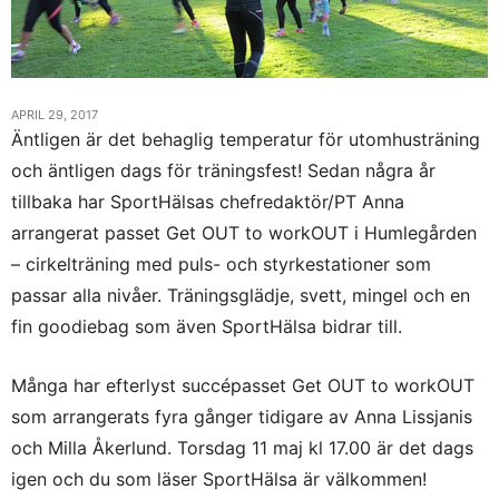
APRIL 29, 2017
Äntligen är det behaglig temperatur för utomhusträning
och äntligen dags för träningsfest! Sedan några år
tillbaka har SportHälsas chefredaktör/PT Anna
arrangerat passet Get OUT to workOUT i Humlegården
– cirkelträning med puls- och styrkestationer som
passar alla nivåer. Träningsglädje, svett, mingel och en
fin goodiebag som även SportHälsa bidrar till.
Många har efterlyst succépasset Get OUT to workOUT
som arrangerats fyra gånger tidigare av Anna Lissjanis
och Milla Åkerlund. Torsdag 11 maj kl 17.00 är det dags
igen och du som läser SportHälsa är välkommen!