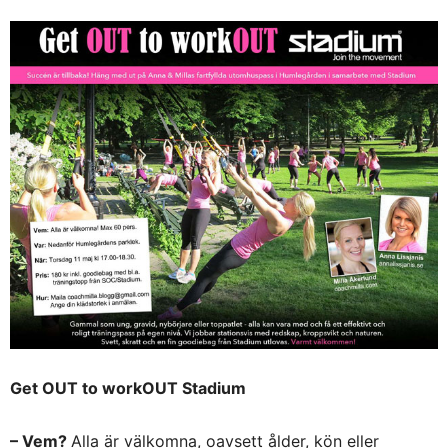
Get OUT to workOUT Stadium
– Vem?
Alla är välkomna, oavsett ålder, kön eller