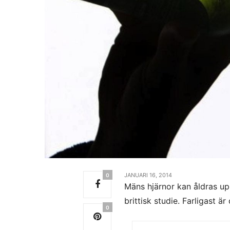
JANUARI 16, 2014
0
Mäns hjärnor kan åldras upp 
brittisk studie. Farligast ä
0