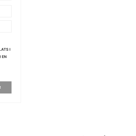
-
ATS I
R EN