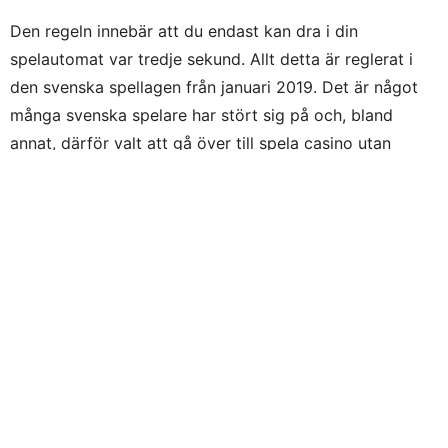
Den regeln innebär att du endast kan dra i din
spelautomat var tredje sekund. Allt detta är reglerat i
den svenska spellagen från januari 2019. Det är något
många svenska spelare har stört sig på och, bland
annat, därför valt att gå över till spela casino utan
svensk licens.
Sedan har vi det här med casino bonusar hos svenska
casinon. Där kan du endast få en välkomstbonus. Och
det är en per licens och per spelare. En vanlig
uppfattning är att det är futtigt, för att tala klarspråk.
Endast en bonus per spelare är något som många
experter anser
vara är en av de större anledningarna till
att svenska spelare i allt större utsträckning väljer
casinon utan den svenska licensen.