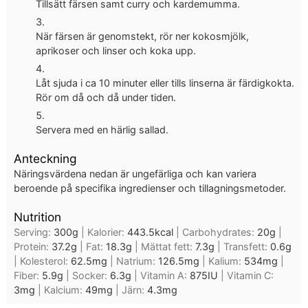
Tillsätt färsen samt curry och kardemumma.
När färsen är genomstekt, rör ner kokosmjölk,
aprikoser och linser och koka upp.
Låt sjuda i ca 10 minuter eller tills linserna är färdigkokta.
Rör om då och då under tiden.
Servera med en härlig sallad.
Anteckning
Näringsvärdena nedan är ungefärliga och kan variera
beroende på specifika ingredienser och tillagningsmetoder.
Nutrition
Serving:
300
g
|
Kalorier:
443.5
kcal
|
Carbohydrates:
20
g
|
Protein:
37.2
g
|
Fat:
18.3
g
|
Mättat fett:
7.3
g
|
Transfett:
0.6
g
|
Kolesterol:
62.5
mg
|
Natrium:
126.5
mg
|
Kalium:
534
mg
|
Fiber:
5.9
g
|
Socker:
6.3
g
|
Vitamin A:
875
IU
|
Vitamin C:
3
mg
|
Kalcium:
49
mg
|
Järn:
4.3
mg