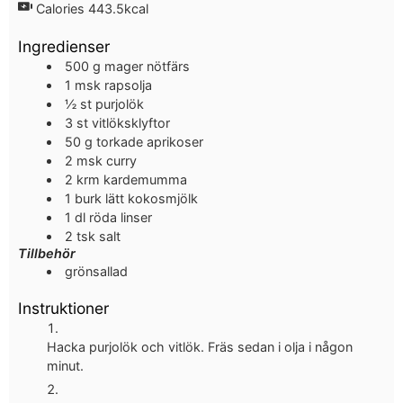
Calories
443.5
kcal
Ingredienser
500
g
mager nötfärs
1
msk
rapsolja
½
st
purjolök
3
st
vitlöksklyftor
50
g
torkade aprikoser
2
msk
curry
2
krm
kardemumma
1
burk
lätt kokosmjölk
1
dl
röda linser
2
tsk
salt
Tillbehör
grönsallad
Instruktioner
Hacka purjolök och vitlök. Fräs sedan i olja i någon
minut.