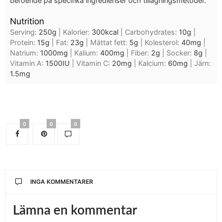
beroende på specifika ingredienser och tillagningsmetoder.
Nutrition
Serving:
250
g
|
Kalorier:
300
kcal
|
Carbohydrates:
10
g
|
Protein:
15
g
|
Fat:
23
g
|
Mättat fett:
5
g
|
Kolesterol:
40
mg
|
Natrium:
1000
mg
|
Kalium:
400
mg
|
Fiber:
2
g
|
Socker:
8
g
|
Vitamin A:
1500
IU
|
Vitamin C:
20
mg
|
Kalcium:
60
mg
|
Järn:
1.5
mg
0
0
0
INGA KOMMENTARER
Lämna en kommentar