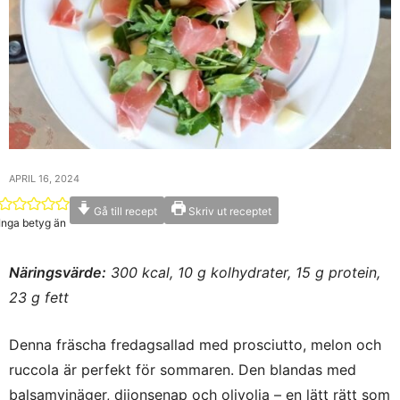
APRIL 16, 2024
Gå till recept
Skriv ut receptet
Inga betyg än
Näringsvärde:
300 kcal, 10 g kolhydrater, 15 g protein,
23 g fett
Denna fräscha fredagsallad med prosciutto, melon och
ruccola är perfekt för sommaren. Den blandas med
balsamvinäger, dijonsenap och olivolja – en lätt rätt som