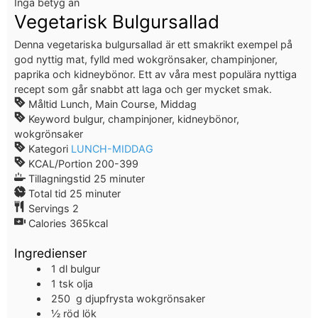
Inga betyg än
Vegetarisk Bulgursallad
Denna vegetariska bulgursallad är ett smakrikt exempel på
god nyttig mat, fylld med wokgrönsaker, champinjoner,
paprika och kidneybönor. Ett av våra mest populära nyttiga
recept som går snabbt att laga och ger mycket smak.
Måltid
Lunch, Main Course, Middag
Keyword
bulgur, champinjoner, kidneybönor,
wokgrönsaker
Kategori
LUNCH-MIDDAG
KCAL/Portion
200-399
Tillagningstid
25
minuter
Total tid
25
minuter
Servings
2
Calories
365
kcal
Ingredienser
1
dl
bulgur
1
tsk
olja
250
g
djupfrysta wokgrönsaker
½
röd lök