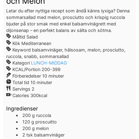
och Melon
Letar du efter nyttiga recept som ändå känns lyxiga? Denna
sommarsallad med melon, prosciutto och krispig ruccola
bjuder på stor smak med enkel balsamvinägrett med
dijonsenap – en perfekt balans av sälta och sötma.
Måltid
Salad
Kök
Mediterranean
Keyword
balsamvinäger, hälsosam, melon, prosciutto,
ruccola, snabb, sommarsallad
Kategori
LUNCH-MIDDAG
KCAL/Portion
200-399
Förberedelser
10
minuter
Total tid
10
minuter
Servings
2
Calories
300
kcal
Ingredienser
200
g
ruccola
120
g
proscuitto
200
g
melon
2
tsk
balsamvinäger