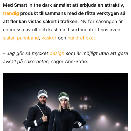
Med Smart in the dark är målet att erbjuda en attraktiv,
trendig
produkt tillsammans med de rätta verktygen så
att fler kan vistas säkert i trafiken.
Ny för säsongen är
en mössa av ull och kashmir. I sortimentet finns även
sjalar
,
pannband
,
väskor
och
hundreflexer.
– Jag gör så mycket
design
som är möjligt utan att göra
avkall på säkerheten,
säger Ann-Sofie.