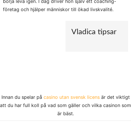
börja leva igen. I dag driver hon själv ett coaching-
företag och hjälper människor till ökad livskvalité.
Vladica tipsar
Innan du spelar på
casino utan svensk licens
är det viktigt
att du har full koll på vad som gäller och vilka casinon som
är bäst.