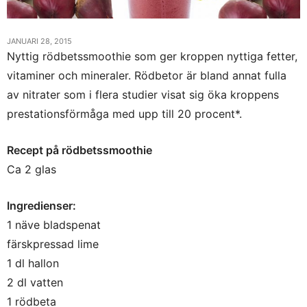
JANUARI 28, 2015
Nyttig rödbetssmoothie som ger kroppen nyttiga fetter,
vitaminer och mineraler. Rödbetor är bland annat fulla
av nitrater som i flera studier visat sig öka kroppens
prestationsförmåga med upp till 20 procent*.
Recept på rödbetssmoothie
Ca 2 glas
Ingredienser:
1 näve bladspenat
färskpressad lime
1 dl hallon
2 dl vatten
1 rödbeta