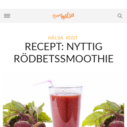
HÄLSA
KOST
RECEPT: NYTTIG
RÖDBETSSMOOTHIE