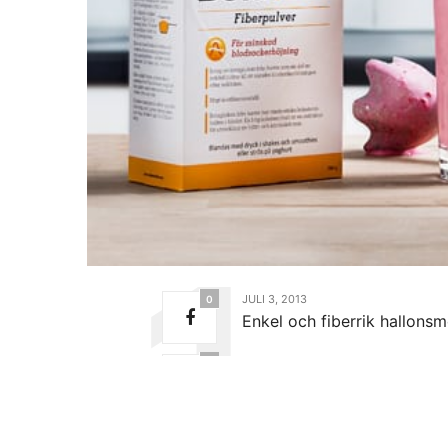
JULI 3, 2013
0
Enkel och fiberrik hallons
0
1 portion
Ingredienser:
0