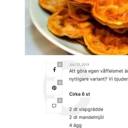
JULI 31, 2013
0
Att göra egen våffelsmet ä
nyttigare variant? Vi bjuder
9
Cirka 6 st
0
2 dl vispgrädde
2 dl mandelmjöl
4 ägg