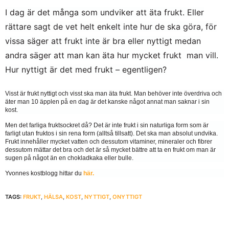
I dag är det många som undviker att äta frukt. Eller
rättare sagt de vet helt enkelt inte hur de ska göra, för
vissa säger att frukt inte är bra eller nyttigt medan
andra säger att man kan äta hur mycket frukt man vill.
Hur nyttigt är det med frukt – egentligen?
Visst är frukt nyttigt och visst ska man äta frukt. Man behöver inte överdriva och
äter man 10 äpplen på en dag är det kanske något annat man saknar i sin
kost.
Men det farliga fruktsockret då? Det är inte frukt i sin naturliga form som är
farligt utan fruktos i sin rena form (alltså tillsatt). Det ska man absolut undvika.
Frukt innehåller mycket vatten och dessutom vitaminer, mineraler och fibrer
dessutom mättar det bra och det är så mycket bättre att ta en frukt om man är
sugen på något än en chokladkaka eller bulle.
Yvonnes kostblogg hittar du
här.
TAGS:
FRUKT
,
HÄLSA
,
KOST
,
NYTTIGT
,
ONYTTIGT