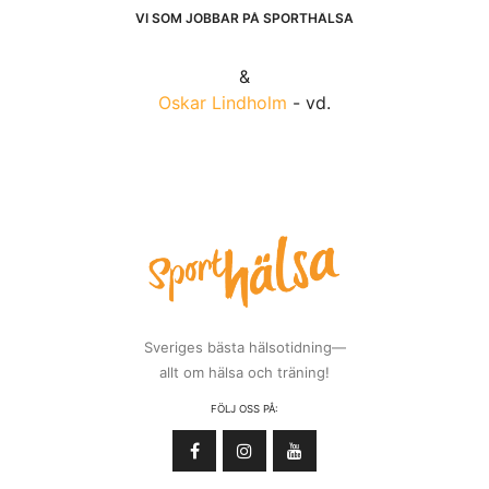
VI SOM JOBBAR PÅ SPORTHÄLSA
&
Oskar Lindholm
- vd.
Sveriges bästa hälsotidning—
allt om hälsa och träning!
FÖLJ OSS PÅ: