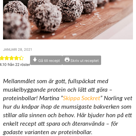
JANUARI 28, 2021
Gå till recept
Skriv ut receptet
4.10
från
22
röster
Mellanmålet som är gott, fullspäckat med
muskelbyggande protein och lätt att göra –
proteinbollar! Martina ”
Skippa Sockret
” Norling vet
hur du knåpar ihop de mumsigaste bakverken som
stillar alla sinnen och behov. Här bjuder hon på ett
enkelt recept att spara och återanvända – för
godaste varianten av proteinbollar.