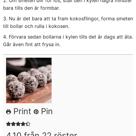
Om smeten blir för lös, ställ den i kylen några minuter
bara tills den är formbar.
Nu är det bara att ta fram kokosflingor, forma smeten
till bollar och rulla i kokosen.
Förvara sedan bollarna i kylen tills det är dags att äta.
Går även fint att frysa in.
Print
Pin
4.10
från
22
röster