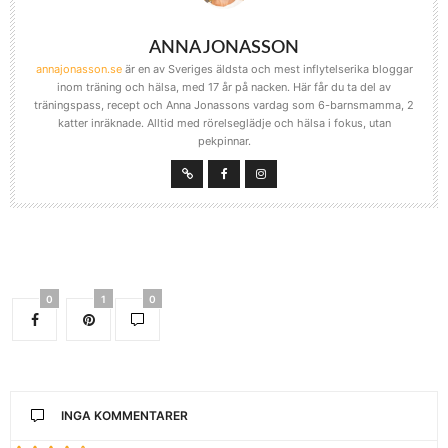
ANNA JONASSON
annajonasson.se
är en av Sveriges äldsta och mest inflytelserika bloggar
inom träning och hälsa, med 17 år på nacken. Här får du ta del av
träningspass, recept och Anna Jonassons vardag som 6-barnsmamma, 2
katter inräknade. Alltid med rörelseglädje och hälsa i fokus, utan
pekpinnar.
0
1
0
INGA KOMMENTARER