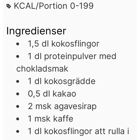
KCAL/Portion
0-199
Ingredienser
1,5
dl
kokosflingor
1
dl
proteinpulver med
chokladsmak
1
dl
kokosgrädde
0,5
dl
kakao
2
msk
agavesirap
1
msk
kaffe
1
dl
kokosflingor att rulla i