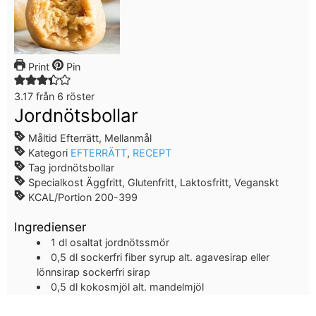
Print
Pin
3.17
från
6
röster
Jordnötsbollar
Måltid
Efterrätt, Mellanmål
Kategori
EFTERRÄTT
,
RECEPT
Tag
jordnötsbollar
Specialkost
Äggfritt, Glutenfritt, Laktosfritt, Veganskt
KCAL/Portion
200-399
Ingredienser
1
dl
osaltat jordnötssmör
0,5
dl
sockerfri fiber syrup
alt. agavesirap eller
lönnsirap sockerfri sirap
0,5
dl
kokosmjöl
alt. mandelmjöl
Instruktioner