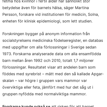
fetma hos kvinnor i fertil ålder har sannolikt stor
betydelse även för barnets hälsa, säger Martina
Persson, forskare vid institutionen för medicin, Solna,
enheten för klinisk epidemiologi, som lett studien.
Forskningen bygger på anonym information från
socialstyrelsens medicinska födelseregister, en databas
med uppgifter om alla förlossningar i Sverige sedan
1973. Forskarna analyserade data om alla ensamfödda
barn mellan åren 1992 och 2010, totalt 1,7 miljoner
förlossningar. Resultatet visar att andelen barn som
föddes med syrebrist – mätt med den så kallade Apgar-
skalan – var högre i gruppen vars mammor var
överviktiga eller feta, jämfört med hur det såg ut i
gruppen nyfödda med normalviktiga mammor.
Forskarna kunde också se
att risken för att barnet