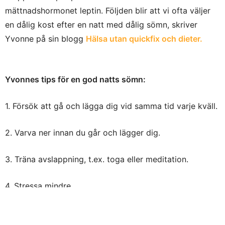
mättnadshormonet leptin. Följden blir att vi ofta väljer
en dålig kost efter en natt med dålig sömn, skriver
Yvonne på sin blogg
Hälsa utan quickfix och dieter.
Yvonnes tips för en god natts sömn:
1. Försök att gå och lägga dig vid samma tid varje kväll.
2. Varva ner innan du går och lägger dig.
3. Träna avslappning, t.ex. toga eller meditation.
4. Stressa mindre.
5. Sov i ett svalt, mörkt och tyst rum.