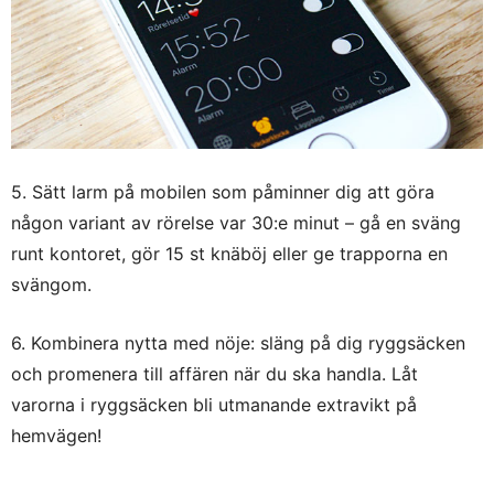
5. Sätt larm på mobilen som påminner dig att göra
någon variant av rörelse var 30:e minut – gå en sväng
runt kontoret, gör 15 st knäböj eller ge trapporna en
svängom.
6. Kombinera nytta med nöje: släng på dig ryggsäcken
och promenera till affären när du ska handla. Låt
varorna i ryggsäcken bli utmanande extravikt på
hemvägen!
Ny vecka – nya chans till goda vanor!