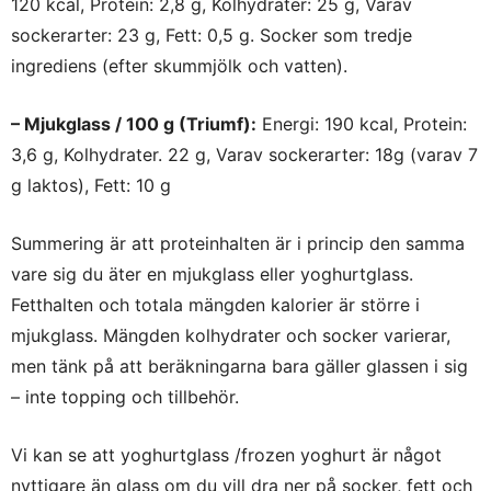
120 kcal, Protein: 2,8 g, Kolhydrater: 25 g, Varav
sockerarter: 23 g, Fett: 0,5 g. Socker som tredje
ingrediens (efter skummjölk och vatten).
– Mjukglass / 100 g (Triumf):
Energi: 190 kcal, Protein:
3,6 g, Kolhydrater. 22 g, Varav sockerarter: 18g (varav 7
g laktos), Fett: 10 g
Summering är att proteinhalten är i princip den samma
vare sig du äter en mjukglass eller yoghurtglass.
Fetthalten och totala mängden kalorier är större i
mjukglass. Mängden kolhydrater och socker varierar,
men tänk på att beräkningarna bara gäller glassen i sig
– inte topping och tillbehör.
Vi kan se att yoghurtglass /frozen yoghurt är något
nyttigare än glass om du vill dra ner på socker, fett och