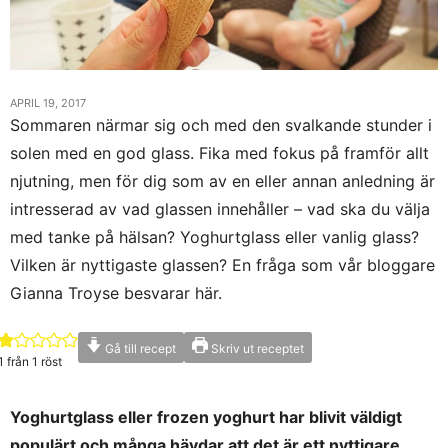
APRIL 19, 2017
Sommaren närmar sig och med den svalkande stunder i
solen med en god glass. Fika med fokus på framför allt
njutning, men för dig som av en eller annan anledning är
intresserad av vad glassen innehåller – vad ska du välja
med tanke på hälsan? Yoghurtglass eller vanlig glass?
Vilken är nyttigaste glassen? En fråga som vår bloggare
Gianna Troyse besvarar här.
Gå till recept
Skriv ut receptet
1
från 1 röst
Yoghurtglass eller frozen yoghurt har blivit väldigt
populärt och många hävdar att det är ett nyttigare