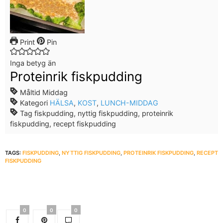
Print
Pin
Inga betyg än
Proteinrik fiskpudding
Måltid
Middag
Kategori
HÄLSA
,
KOST
,
LUNCH-MIDDAG
Tag
fiskpudding, nyttig fiskpudding, proteinrik
fiskpudding, recept fiskpudding
TAGS:
FISKPUDDING
,
NYTTIG FISKPUDDING
,
PROTEINRIK FISKPUDDING
,
RECEPT
FISKPUDDING
0
0
0