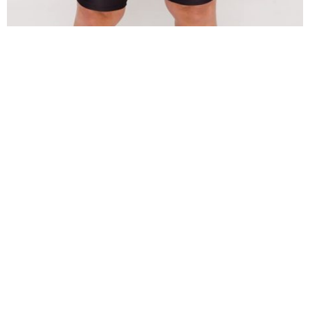
Inflytelserika Fitnessfeministen fullkomligt exploderade
på sociala medier för några år sedan.
Hon utmanar
kroppshets och bilden av den tränande människan.
Hennes relation till sin kropp har en lång och brokig
historia. En hjärntumör på hypofysen förändrade hennes
liv och kropp. Trots utmaningarna med att leva med en
svår sjukdom har Sara ofta beskrivit att sjukdomen fick
henne att älska sin kropp. Via sina sociala medier har
hon påverkar många att även de älska och acceptera
sina kroppar.
Nu satsar hon helhjärtat på sitt jobb som PT på Rosa
Skrot och sin
blogg, som ni hittar här på SportHälsa.
Vi