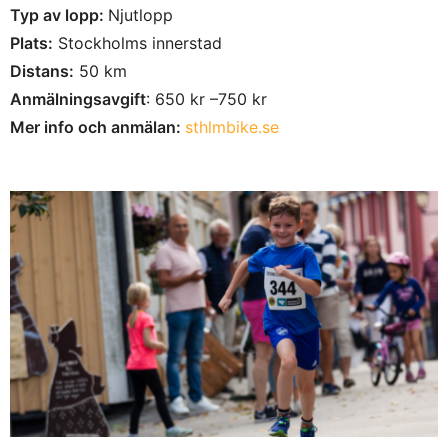
Typ av lopp:
Njutlopp
Plats:
Stockholms innerstad
Distans:
50 km
Anmälningsavgift
: 650 kr –750 kr
Mer info och anmälan:
sthlmbike.se