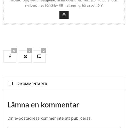
Motto:
”Stay weird”
Bakgrund:
Grafisk designer, illustratör, fotograf och
skribent med förkärlek till matlagning, hälsa och DIY.
0
0
2
2 KOMMENTARER
Lämna en kommentar
Din e-postadress kommer inte att publiceras.