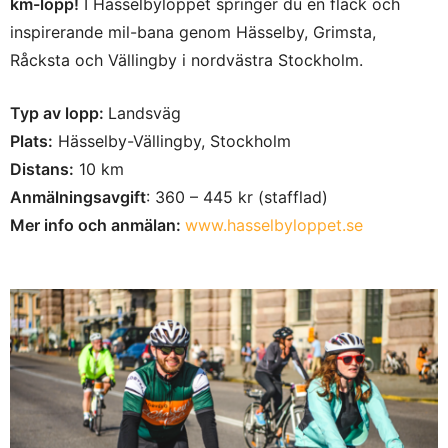
km-lopp!
I Hässelbyloppet springer du en flack och
inspirerande mil-bana genom Hässelby, Grimsta,
Råcksta och Vällingby i nordvästra Stockholm.
Typ av lopp:
Landsväg
Plats:
Hässelby-Vällingby, Stockholm
Distans:
10 km
Anmälningsavgift
: 360 – 445 kr (stafflad)
Mer info och anmälan:
www.hasselbyloppet.se