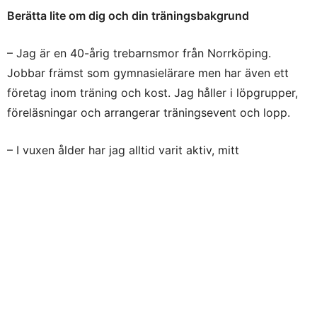
Berätta lite om dig och din träningsbakgrund
– Jag är en 40-årig trebarnsmor från Norrköping.
Jobbar främst som gymnasielärare men har även ett
företag inom träning och kost. Jag håller i löpgrupper,
föreläsningar och arrangerar träningsevent och lopp.
– I vuxen ålder har jag alltid varit aktiv, mitt
träningsintresse började på gymmet, jag styrketränade
och gick på olika klasser. Fast att jag är utbildad PT
hade jag egentligen ingen riktig plan med min träning,
mådde bra av den och ett sätt att kunna äta det jag
ville. Ca en gång i veckan löptränade jag, tyckte att
löpningen var ganska tråkigt och gjorde det mest som
en social grej då jag sprang med min bästa vän. Att
träna utan en plan och främst av estetiska skäl är