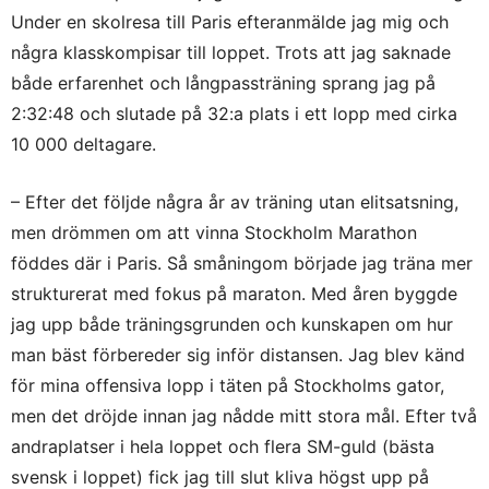
Under en skolresa till Paris efteranmälde jag mig och
några klasskompisar till loppet. Trots att jag saknade
både erfarenhet och långpassträning sprang jag på
2:32:48 och slutade på 32:a plats i ett lopp med cirka
10 000 deltagare.
– Efter det följde några år av träning utan elitsatsning,
men drömmen om att vinna Stockholm Marathon
föddes där i Paris. Så småningom började jag träna mer
strukturerat med fokus på maraton. Med åren byggde
jag upp både träningsgrunden och kunskapen om hur
man bäst förbereder sig inför distansen. Jag blev känd
för mina offensiva lopp i täten på Stockholms gator,
men det dröjde innan jag nådde mitt stora mål. Efter två
andraplatser i hela loppet och flera SM-guld (bästa
svensk i loppet) fick jag till slut kliva högst upp på