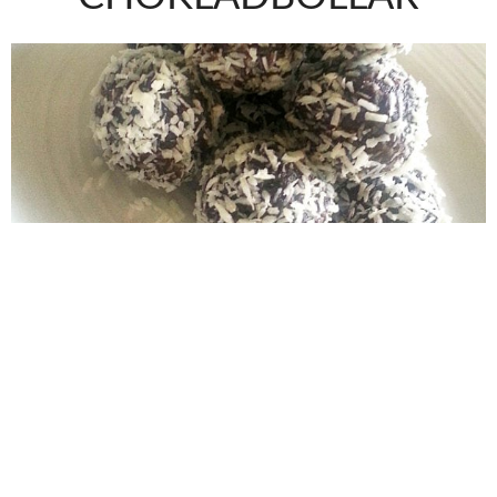
JULI 14, 2015
Deltagaren i Sveriges mästerkock, Frida Eriksson,
bjuder på ett gott och nyttigt recept på paleo
chokladbollar. Passar lika bra att bjuda på vid
främmande, att ha med på picknicken eller att avnjuta
efter träningspasset.