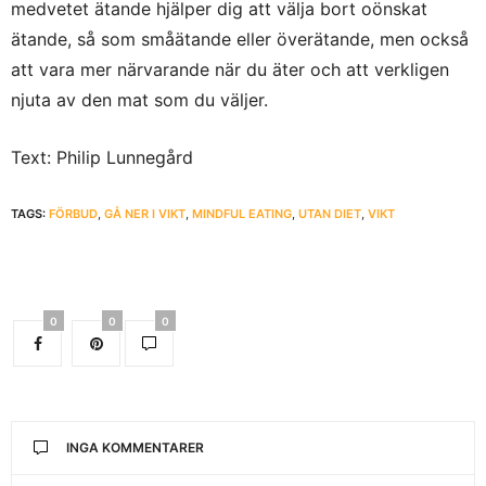
medvetet ätande hjälper dig att välja bort oönskat
ätande, så som småätande eller överätande, men också
att vara mer närvarande när du äter och att verkligen
njuta av den mat som du väljer.
Text: Philip Lunnegård
TAGS:
FÖRBUD
,
GÅ NER I VIKT
,
MINDFUL EATING
,
UTAN DIET
,
VIKT
0
0
0
INGA KOMMENTARER