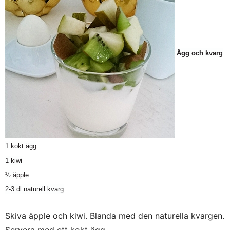
Ägg och kvarg
1 kokt ägg
1 kiwi
½ äpple
2-3 dl naturell kvarg
Skiva äpple och kiwi. Blanda med den naturella kvargen.
Servera med ett kokt ägg.