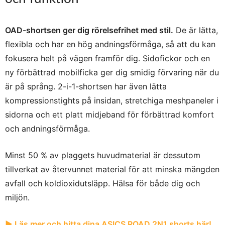
OAD-shortsen ger dig rörelsefrihet med stil.
De är lätta,
flexibla och har en hög andningsförmåga, så att du kan
fokusera helt på vägen framför dig. Sidofickor och en
ny förbättrad mobilficka ger dig smidig förvaring när du
är på språng. 2-i-1-shortsen har även lätta
kompressionstights på insidan, stretchiga meshpaneler i
sidorna och ett platt midjeband för förbättrad komfort
och andningsförmåga.
Minst 50 % av plaggets huvudmaterial är dessutom
tillverkat av återvunnet material för att minska mängden
avfall och koldioxidutsläpp. Hälsa för både dig och
miljön.
► Läs mer och hitta dina ASICS ROAD 2N1 shorts här!