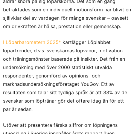
åldrar snöra på sig löparskorna. Det som en gång
betraktades som en individuell motionsform har blivit en
självklar del av vardagen för många svenskar – oavsett
om drivkraften är hälsa, prestation eller gemenskap.
I Löparbarometern 2025*
kartlägger Löplabbet
löpartrender, d.v.s. svenskarnas löpvanor, motivation
och träningsmönster baserade på insikter. Det från en
undersökning med över 2000 statistiskt utvalda
respondenter, genomförd av opinions- och
marknadsundersökningsföretaget YouGov. Ett av
resultaten som talar sitt tydliga språk är att 33% av de
svenskar som löptränar gör det oftare idag än för ett
par år sedan.
Utöver att presentera färska siffror om löpningens
utveckling i Sverige innehåller årets rapport även