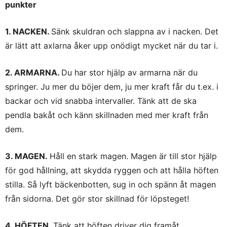
punkter
1. NACKEN.
Sänk skuldran och slappna av i nacken. Det
är lätt att axlarna åker upp onödigt mycket när du tar i.
2. ARMARNA.
Du har stor hjälp av armarna när du
springer. Ju mer du böjer dem, ju mer kraft får du t.ex. i
backar och vid snabba intervaller. Tänk att de ska
pendla bakåt och känn skillnaden med mer kraft från
dem.
3. MAGEN.
Håll en stark magen. Magen är till stor hjälp
för god hållning, att skydda ryggen och att hålla höften
stilla. Så lyft bäckenbotten, sug in och spänn åt magen
från sidorna. Det gör stor skillnad för löpsteget!
4. HÖFTEN.
Tänk att höften driver dig framåt.