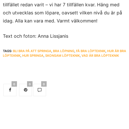
tillfället redan varit – vi har 7 tillfällen kvar. Häng med
och utvecklas som löpare, oavsett vilken nivå du är på
idag. Alla kan vara med. Varmt välkommen!
Text och foton: Anna Lissjanis
TAGS:
BLI BRA PÅ ATT SPRINGA
,
BRA LÖPNING
,
FÅ BRA LÖPTEKNIK
,
HUR ÄR BRA
LÖPTEKNIK
,
HUR SPRINGA
,
SKONSAM LÖPTEKNIK
,
VAD ÄR BRA LÖPTEKNIK
0
0
0