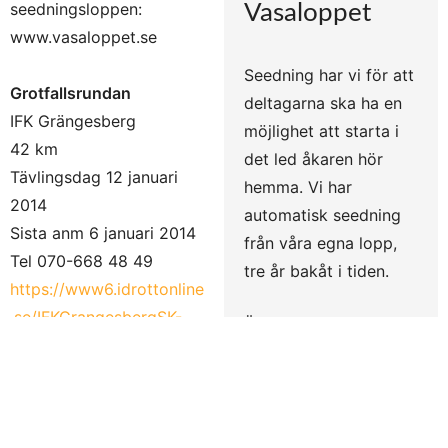
seedningsloppen:
Vasaloppet
www.vasaloppet.se
Seedning har vi för att
Grotfallsrundan
deltagarna ska ha en
IFK Grängesberg
möjlighet att starta i
42 km
det led åkaren hör
Tävlingsdag 12 januari
hemma. Vi har
2014
automatisk seedning
Sista anm 6 januari 2014
från våra egna lopp,
Tel 070-668 48 49
tre år bakåt i tiden.
https://www6.idrottonline
.se/IFKGrangesbergSK-
Är man
Skidor/
förstagångsdeltagare i
E-post:
info@skiracer.se
Vasaloppet kan man
Intersportloppet
välja att åka ett
IFK Mora Skidklubb
seedningslopp för att