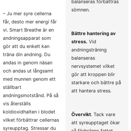
balanseras förbättras
sömnen.
– Ju mer syre cellerna
får, desto mer energi får
vi. Smart Breathe är en
Bättre hantering av
andningsapparat som
stress.
Vid
gör att du enkelt kan
andningsträning
träna din andning. Du
balanseras
andas in genom näsan
nervsystemet vilket
och andas ut långsamt
gör att kroppen blir
med munnen genom ett
starkare och bättre på
ställbart
att hantera stress.
andningsmotstånd. På så
vis återställs
koldioxidhalten i blodet
Övervikt
. Tack vare
vilket förbättrar cellernas
att syreupptaget ökar
syreupptag. Stressar du
så förbränns fettet