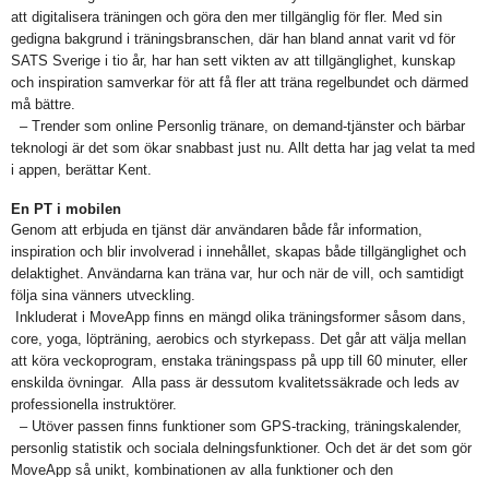
att digitalisera träningen och göra den mer tillgänglig för fler. Med sin
gedigna bakgrund i träningsbranschen, där han bland annat varit vd för
SATS Sverige i tio år, har han sett vikten av att tillgänglighet, kunskap
och inspiration samverkar för att få fler att träna regelbundet och därmed
må bättre.
– Trender som online Personlig tränare, on demand-tjänster och bärbar
teknologi är det som ökar snabbast just nu. Allt detta har jag velat ta med
i appen, berättar Kent.
En PT i mobilen
Genom att erbjuda en tjänst där användaren både får information,
inspiration och blir involverad i innehållet, skapas både tillgänglighet och
delaktighet. Användarna kan träna var, hur och när de vill, och samtidigt
följa sina vänners utveckling.
Inkluderat i MoveApp finns en mängd olika träningsformer såsom dans,
core, yoga, löpträning, aerobics och styrkepass. Det går att välja mellan
att köra veckoprogram, enstaka träningspass på upp till 60 minuter, eller
enskilda övningar. Alla pass är dessutom kvalitetssäkrade och leds av
professionella instruktörer.
– Utöver passen finns funktioner som GPS-tracking, träningskalender,
personlig statistik och sociala delningsfunktioner. Och det är det som gör
MoveApp så unikt, kombinationen av alla funktioner och den