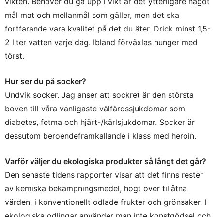
vikten. Behöver du gå upp i vikt är det ytterligare något
mål mat och mellanmål som gäller, men det ska
fortfarande vara kvalitet på det du äter. Drick minst 1,5-
2 liter vatten varje dag. Ibland förväxlas hunger med
törst.
Hur ser du på socker?
Undvik socker. Jag anser att sockret är den största
boven till våra vanligaste välfärdssjukdomar som
diabetes, fetma och hjärt-/kärlsjukdomar. Socker är
dessutom beroendeframkallande i klass med heroin.
Varför väljer du ekologiska produkter så långt det går?
Den senaste tidens rapporter visar att det finns rester
av kemiska bekämpningsmedel, högt över tillåtna
värden, i konventionellt odlade frukter och grönsaker. I
ekologiska odlingar använder man inte konstgödsel och