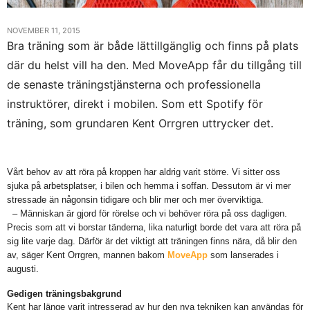
NOVEMBER 11, 2015
Bra träning som är både lättillgänglig och finns på plats
där du helst vill ha den. Med MoveApp får du tillgång till
de senaste träningstjänsterna och professionella
instruktörer, direkt i mobilen. Som ett Spotify för
träning, som grundaren Kent Orrgren uttrycker det.
Vårt behov av att röra på kroppen har aldrig varit större. Vi sitter oss
sjuka på arbetsplatser, i bilen och hemma i soffan. Dessutom är vi mer
stressade än någonsin tidigare och blir mer och mer överviktiga.
– Människan är gjord för rörelse och vi behöver röra på oss dagligen.
Precis som att vi borstar tänderna, lika naturligt borde det vara att röra på
sig lite varje dag. Därför är det viktigt att träningen finns nära, då blir den
av, säger Kent Orrgren, mannen bakom
MoveApp
som lanserades i
augusti.
Gedigen träningsbakgrund
Kent har länge varit intresserad av hur den nya tekniken kan användas för